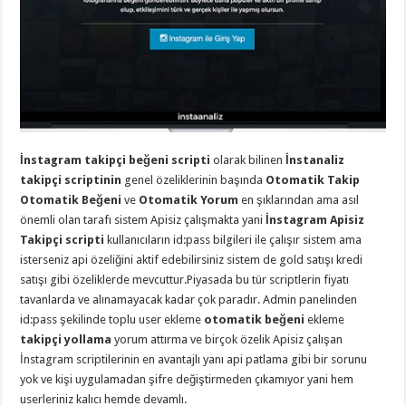
taşımacılık
,
gaziantep
evden
eve
taşımacılık
,
gaziantep
evden
eve
taşımacılık
,
gaziantep
evden
İnstagram takipçi beğeni scripti
olarak bilinen
İnstanaliz
eve
taşımacılık
,
takipçi scriptinin
genel özeliklerinin başında
Otomatik Takip
gaziantep
Otomatik Beğeni
ve
Otomatik Yorum
en şıklarından ama asıl
evden
eve
önemli olan tarafı sistem Apisiz çalışmakta yani
İnstagram Apisiz
taşımacılık
,
Takipçi scripti
kullanıcıların id:pass bilgileri ile çalışır sistem ama
evden
eve
isterseniz api özeliğini aktif edebilirsiniz sistem de gold satışı kredi
taşımacılık
,
satışı gibi özeliklerde mevcuttur.Piyasada bu tür scriptlerin fiyatı
gaziantep
asansörlü
tavanlarda ve alınamayacak kadar çok paradır. Admin panelinden
taşıma
,
id:pass şekilinde toplu user ekleme
otomatik beğeni
ekleme
gaziantep
evden
takipçi yollama
yorum attırma ve birçok özelik Apisiz çalışan
eve
İnstagram scriptilerinin en avantajlı yanı api patlama gibi bir sorunu
taşımacılık
,
gaziantep
yok ve kişi uygulamadan şifre değiştirmeden çıkamıyor yani hem
organizasyon
,
userleriniz kalıcı hemde devamlı.
gaziantep