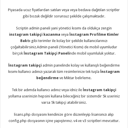
organizasyon
,
gaziantep
Piyasada ucuz fiyatlardan satılan veya veya bedava dağıtılan scriptler
organizasyon
,
gibi bozuk değildir sorunsuz şekilde çalışmaktadır.
gaziantep
organizasyon
,
gaziantep
Scriptin admin paneli yani yönetici kısımı da oldukça zengin
organizasyon
,
gaziantep
instagram takipçi kazanma
veya
İnstagram Profilme Kimler
organizasyon
,
Baktı
gibi terimler ile kolay bir şekilde kullanıcılarınızı
gaziantep
palyaço
,
çoğaltabilirsiniz.Admin paneli (Yönetici Kısmı) de mobil uyumludur
twitter
birçok
İnstagram Takipçi Paneli
nde mobil uyumluluk yoktur.
takipçi
hilesi
,
twitter
İnstagram takipçi
admin panelinde kolay ve kullanışlı beğendirme
takipçi
kısımı kullanıcı adınızı yazarak tüm resimlerinize tek tuşla
İnstagram
hilesi
,
instagram
beğendirme
ve Miktar belirleme.
takipçi
hilesi
,
Tek bir adımda kullanıcı adınız veya idniz ile
İnstagram takipçi
yollama userinizin hepsini kullana bileceğiniz bir sistemdir 5k useriniz
varsa 5k takipçi atabilirsiniz.
lisans.php dosyasını kendinize göre düzenleyip lisansınızı alıp
config.php dosyasının içine yapıştırınız. v4 ve v3 scriptleri mevcuttur.