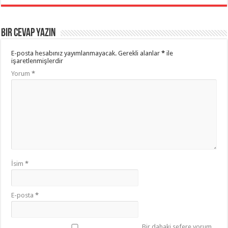
Bir cevap yazın
E-posta hesabınız yayımlanmayacak.
Gerekli alanlar
*
ile
işaretlenmişlerdir
Yorum
*
İsim
*
E-posta
*
Bir dahaki sefere yorum