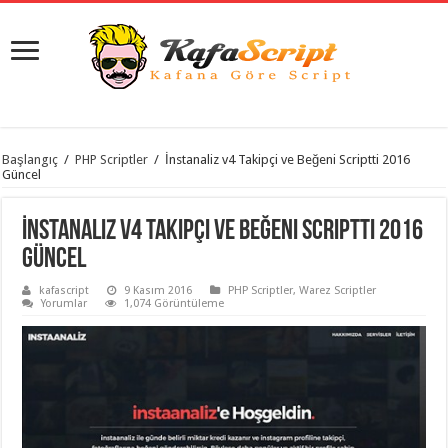
istanbul
Başlangıç
/
PHP Scriptler
/
İnstanaliz v4 Takipçi ve Beğeni Scriptti 2016
organizasyon
Güncel
evden
eve
taşımacılık
,
İnstanaliz v4 Takipçi ve Beğeni Scriptti 2016
gaziantep
organizasyon
,
Güncel
gaziantep
evden
kafascript
9 Kasım 2016
PHP Scriptler
,
Warez Scriptler
eve
Yorumlar
1,074 Görüntüleme
taşımacılık
,
evden
eve
taşımacılık
,
gaziantep
evden
eve
taşımacılık
,
evden
eve