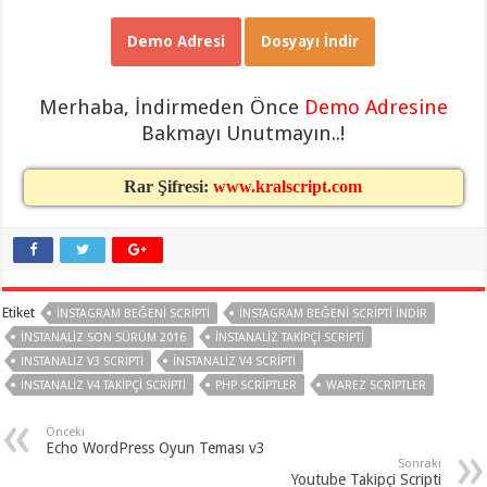
Demo Adresi
Dosyayı İndir
Merhaba, İndirmeden Önce
Demo Adresine
Bakmayı Unutmayın..!
Rar Şifresi:
www.kralscript.com
Etiket
İNSTAGRAM BEĞENI SCRIPTI
INSTAGRAM BEĞENI SCRIPTI INDIR
İNSTANALIZ SON SÜRÜM 2016
INSTANALIZ TAKIPÇI SCRIPTI
İNSTANALIZ V3 SCRIPTI
İNSTANALIZ V4 SCRIPTI
İNSTANALIZ V4 TAKIPÇI SCRIPTI
PHP SCRIPTLER
WAREZ SCRIPTLER
Önceki
Echo WordPress Oyun Teması v3
Sonraki
Youtube Takipçi Scripti