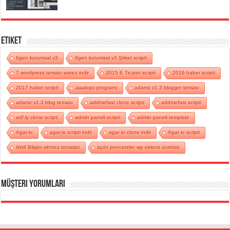
Etiket
6gen kurumsal v3
6gen kurumsal v3 Şirket scripti
7 wordpress teması warez indir
2015 E Ticaret scripti
2016 haber scripti
2017 haber scripti
aaalogo programı
adamz v1.3 blogger teması
adamz v1.3 blog teması
addmefast clone scripti
addmefast scripti
adf.ly clone scripti
admin paneli scripti
admin paneli template
Agar-io
agar.io scripti indir
agar io clone indir
Agar io scripti
Aktif Bilişim whmcs temaları
açılır pencereler wp eklenti ücretsiz
Müşteri Yorumları