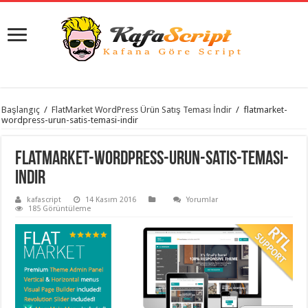
istanbul
Başlangıç
/
FlatMarket WordPress Ürün Satış Teması İndir
/
flatmarket-
organizasyon
wordpress-urun-satis-temasi-indir
evden
eve
taşımacılık
,
flatmarket-wordpress-urun-satis-temasi-
gaziantep
organizasyon
,
indir
gaziantep
evden
kafascript
14 Kasım 2016
Yorumlar
eve
185 Görüntüleme
taşımacılık
,
evden
eve
taşımacılık
,
gaziantep
evden
eve
taşımacılık
,
evden
eve