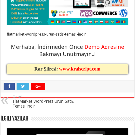
taşımacılık
,
gaziantep
evden
eve
taşımacılık
,
gaziantep
evden
flatmarket-wordpress-urun-satis-temasi-indir
eve
taşımacılık
,
gaziantep
Merhaba, İndirmeden Önce
Demo Adresine
evden
eve
Bakmayı Unutmayın..!
taşımacılık
,
gaziantep
evden
Rar Şifresi:
www.kralscript.com
eve
taşımacılık
,
evden
eve
taşımacılık
,
gaziantep
Önceki
asansörlü
FlatMarket WordPress Ürün Satış
taşıma
,
Teması İndir
gaziantep
evden
eve
İlgili Yazılar
taşımacılık
,
gaziantep
organizasyon
,
gaziantep