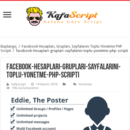
istanbul
Başlangıç
/
Facebook Hesapları, Grupları, Sayfalarını Toplu Yönetme PHP
organizasyon
Scripti
/
facebook-hesaplari-gruplari-sayfalarini-toplu-yonetme-php-scripti
evden
eve
taşımacılık
,
facebook-hesaplari-gruplari-sayfalarini-
gaziantep
organizasyon
,
toplu-yonetme-php-scripti
gaziantep
evden
kafascript
14 Kasım 2016
Yorumlar
eve
196 Görüntüleme
taşımacılık
,
evden
eve
taşımacılık
,
gaziantep
evden
eve
taşımacılık
,
evden
eve