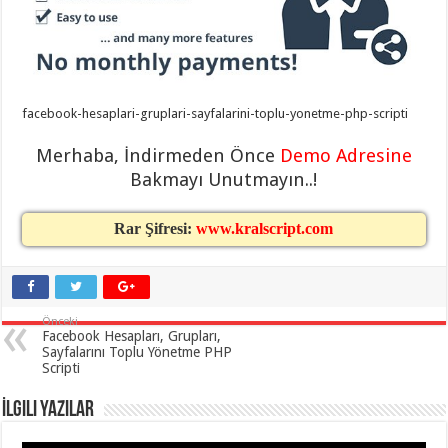
taşımacılık
,
gaziantep
evden
eve
taşımacılık
,
gaziantep
evden
facebook-hesaplari-gruplari-sayfalarini-toplu-yonetme-php-scripti
eve
taşımacılık
,
gaziantep
Merhaba, İndirmeden Önce
Demo Adresine
evden
eve
Bakmayı Unutmayın..!
taşımacılık
,
gaziantep
evden
Rar Şifresi:
www.kralscript.com
eve
taşımacılık
,
evden
eve
taşımacılık
,
gaziantep
Önceki
asansörlü
Facebook Hesapları, Grupları,
taşıma
,
Sayfalarını Toplu Yönetme PHP
gaziantep
Scripti
evden
eve
taşımacılık
,
İlgili Yazılar
gaziantep
organizasyon
,
gaziantep