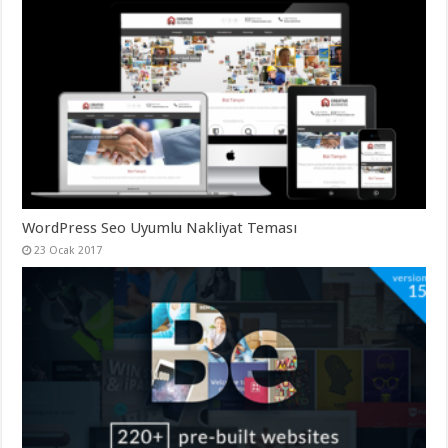
organizasyon
,
gaziantep
organizasyon
,
gaziantep
organizasyon
,
gaziantep
organizasyon
,
gaziantep
organizasyon
,
gaziantep
palyaço
,
twitter
takipçi
hilesi
,
twitter
WordPress Seo Uyumlu Nakliyat Teması
takipçi
23 Ocak 2017
hilesi
,
instagram
takipçi
hilesi
,