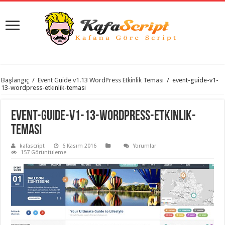
istanbul
Başlangıç
/
Event Guide v1.13 WordPress Etkinlik Teması
/
event-guide-v1-
organizasyon
13-wordpress-etkinlik-temasi
evden
eve
taşımacılık
,
event-guide-v1-13-wordpress-etkinlik-
gaziantep
organizasyon
,
temasi
gaziantep
evden
kafascript
6 Kasım 2016
Yorumlar
eve
157 Görüntüleme
taşımacılık
,
evden
eve
taşımacılık
,
gaziantep
evden
eve
taşımacılık
,
evden
eve