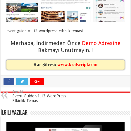
taşımacılık
,
gaziantep
evden
eve
taşımacılık
,
gaziantep
evden
event-guide-v1-13-wordpress-etkinlik-temasi
eve
taşımacılık
,
Merhaba, İndirmeden Önce
Demo Adresine
gaziantep
evden
Bakmayı Unutmayın..!
eve
taşımacılık
,
gaziantep
Rar Şifresi:
www.kralscript.com
evden
eve
taşımacılık
,
evden
eve
taşımacılık
,
gaziantep
Önceki
asansörlü
Event Guide v1.13 WordPress
taşıma
,
Etkinlik Teması
gaziantep
evden
İlgili Yazılar
eve
taşımacılık
,
gaziantep
organizasyon
,
gaziantep