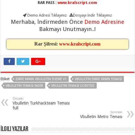
RAR PASS :
www.kralscript.com
Demo Adresi
Tıklayınız
Dosyayı indir
Tıklayınız
Merhaba, İndirmeden Önce
Demo Adresine
Bakmayı Unutmayın..!
Rar Şifresi:
www.kralscript.com
Etiket
EMRE KRMN VBULLETIN THEME V1
VBULLETIN EMRE KRMN TEMASI
VBULLETIN TEMASI INDIR
VBULLETIN TEMASI ÜCRETSIZ
Önceki
Vbulletin Turkhackteam Teması
full
Sonraki
Vbulletin Metro Teması
İlgili Yazılar