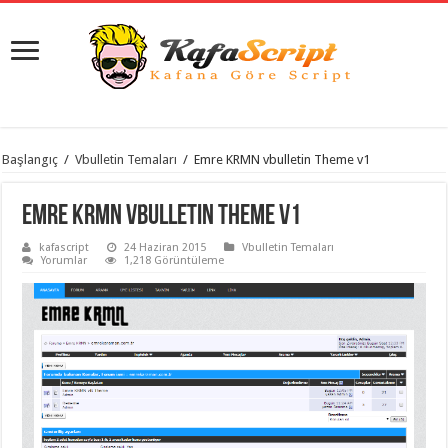
istanbul
Başlangıç
/
Vbulletin Temaları
/
Emre KRMN vbulletin Theme v1
organizasyon
evden
eve
Emre KRMN vbulletin Theme v1
taşımacılık
,
gaziantep
kafascript
24 Haziran 2015
Vbulletin Temaları
organizasyon
,
Yorumlar
1,218 Görüntüleme
gaziantep
evden
eve
taşımacılık
,
evden
eve
taşımacılık
,
gaziantep
evden
eve
taşımacılık
,
evden
eve