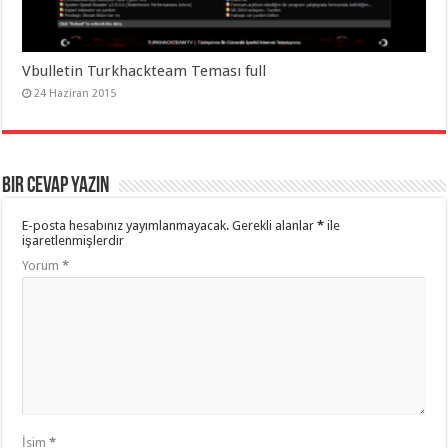
Vbulletin Turkhackteam Teması full
24 Haziran 2015
Bir cevap yazın
E-posta hesabınız yayımlanmayacak.
Gerekli alanlar
*
ile
işaretlenmişlerdir
Yorum
*
İsim
*