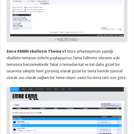
taşımacılık
,
gaziantep
evden
eve
taşımacılık
,
gaziantep
evden
eve
taşımacılık
,
gaziantep
evden
Emre KRMN vbulletin Theme v1
Emre arkadaşımızın yaptığı
eve
taşımacılık
,
vbulletin temasını sizlerle paylaşıyoruz.Tema Fullmmo sitesinin eski
gaziantep
temasına benzemektedir fakat o temadan kat ve kat daha güzel bir
evden
eve
tasarıma sahiptir hem görünüş olarak güzel bir tema hemde işlevsel
taşımacılık
,
olarak seo olarak sağlam bir tema istiyor iseniz bu tema tam size göre.
evden
eve
taşımacılık
,
gaziantep
asansörlü
taşıma
,
gaziantep
evden
eve
taşımacılık
,
gaziantep
organizasyon
,
gaziantep