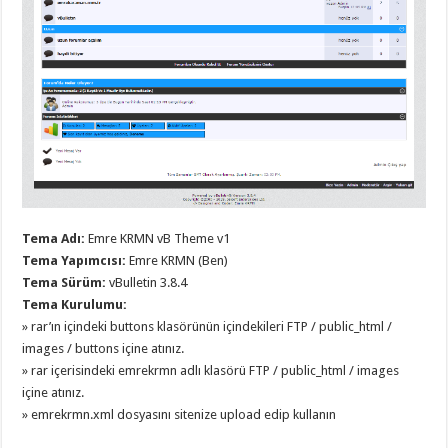
organizasyon
,
gaziantep
organizasyon
,
gaziantep
organizasyon
,
gaziantep
organizasyon
,
gaziantep
organizasyon
,
gaziantep
palyaço
,
twitter
takipçi
hilesi
,
twitter
Tema Adı:
Emre KRMN vB Theme v1
takipçi
hilesi
,
Tema Yapımcısı:
Emre KRMN (Ben)
instagram
Tema Sürüm:
vBulletin 3.8.4
takipçi
hilesi
,
Tema Kurulumu:
» rar’ın içindeki buttons klasörünün içindekileri FTP / public_html /
images / buttons içine atınız.
» rar içerisindeki emrekrmn adlı klasörü FTP / public_html / images
içine atınız.
» emrekrmn.xml dosyasını sitenize upload edip kullanın