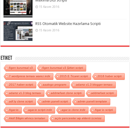
Maxima Dizi Scripti
15 Kasım 2016
RSS Otomatik Website Hazırlama Scripti
15 Kasım 2016
Etiket
6gen kurumsal v3
6gen kurumsal v3 Şirket scripti
7 wordpress teması warez indir
2015 E Ticaret scripti
2016 haber scripti
2017 haber scripti
aaalogo programı
adamz v1.3 blogger teması
adamz v1.3 blog teması
addmefast clone scripti
addmefast scripti
adf.ly clone scripti
admin paneli scripti
admin paneli template
Agar-io
agar.io scripti indir
agar io clone indir
Agar io scripti
Aktif Bilişim whmcs temaları
açılır pencereler wp eklenti ücretsiz