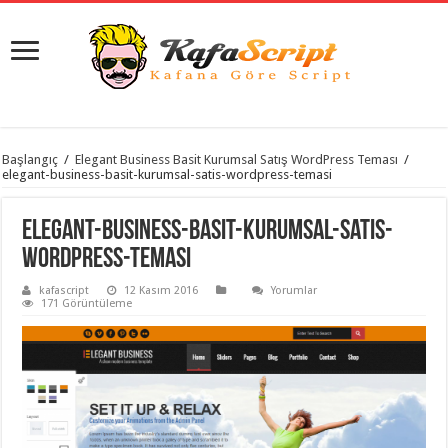
istanbul
Başlangıç
/
Elegant Business Basit Kurumsal Satış WordPress Teması
/
organizasyon
elegant-business-basit-kurumsal-satis-wordpress-temasi
evden
eve
taşımacılık
,
elegant-business-basit-kurumsal-satis-
gaziantep
organizasyon
,
wordpress-temasi
gaziantep
evden
kafascript
12 Kasım 2016
Yorumlar
eve
171 Görüntüleme
taşımacılık
,
evden
eve
taşımacılık
,
gaziantep
evden
eve
taşımacılık
,
evden
eve