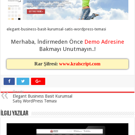
taşımacılık
,
gaziantep
evden
eve
taşımacılık
,
gaziantep
elegant-business-basit-kurumsal-satis-wordpress-temasi
evden
eve
taşımacılık
,
Merhaba, İndirmeden Önce
Demo Adresine
gaziantep
Bakmayı Unutmayın..!
evden
eve
taşımacılık
,
gaziantep
Rar Şifresi:
www.kralscript.com
evden
eve
taşımacılık
,
evden
eve
taşımacılık
,
Önceki
gaziantep
Elegant Business Basit Kurumsal
asansörlü
Satış WordPress Teması
taşıma
,
gaziantep
evden
İlgili Yazılar
eve
taşımacılık
,
gaziantep
organizasyon
,
gaziantep