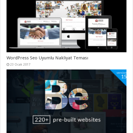
organizasyon
,
gaziantep
organizasyon
,
gaziantep
organizasyon
,
gaziantep
organizasyon
,
gaziantep
organizasyon
,
gaziantep
palyaço
,
twitter
WordPress Seo Uyumlu Nakliyat Teması
takipçi
hilesi
,
23 Ocak 2017
twitter
takipçi
hilesi
,
instagram
takipçi
hilesi
,