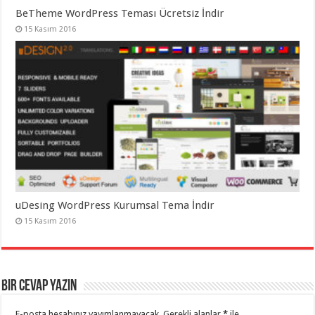
BeTheme WordPress Teması Ücretsiz İndir
15 Kasım 2016
uDesing WordPress Kurumsal Tema İndir
15 Kasım 2016
Bir cevap yazın
E-posta hesabınız yayımlanmayacak.
Gerekli alanlar
*
ile