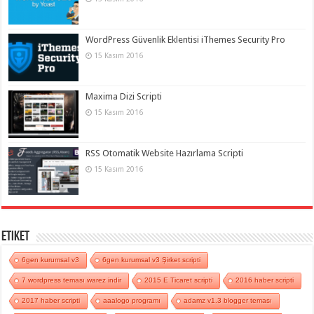
WordPress Güvenlik Eklentisi iThemes Security Pro
15 Kasım 2016
Maxima Dizi Scripti
15 Kasım 2016
RSS Otomatik Website Hazırlama Scripti
15 Kasım 2016
Etiket
6gen kurumsal v3
6gen kurumsal v3 Şirket scripti
7 wordpress teması warez indir
2015 E Ticaret scripti
2016 haber scripti
2017 haber scripti
aaalogo programı
adamz v1.3 blogger teması