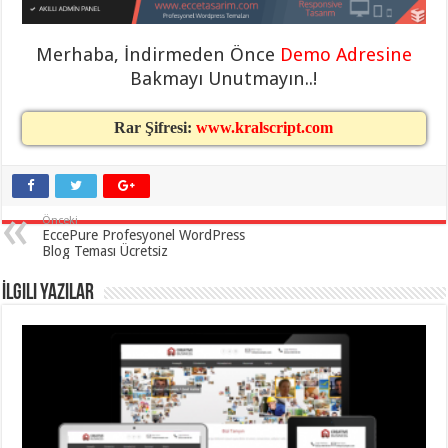
taşımacılık
,
gaziantep
evden
Merhaba, İndirmeden Önce
Demo Adresine
eve
taşımacılık
,
Bakmayı Unutmayın..!
gaziantep
evden
eve
Rar Şifresi:
www.kralscript.com
taşımacılık
,
gaziantep
evden
eve
taşımacılık
,
gaziantep
Önceki
evden
EccePure Profesyonel WordPress
eve
Blog Teması Ücretsiz
taşımacılık
,
evden
eve
İlgili Yazılar
taşımacılık
,
gaziantep
asansörlü
taşıma
,
gaziantep
evden
eve
taşımacılık
,
gaziantep
organizasyon
,
gaziantep