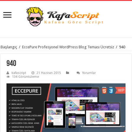
istanbul
Başlangıç
/
EccePure Profesyonel WordPress Blog Teması Ücretsiz
/
940
organizasyon
evden
eve
940
taşımacılık
,
gaziantep
kafascript
21 Haziran 2015
Yorumlar
organizasyon
,
134 Görüntüleme
gaziantep
evden
eve
taşımacılık
,
evden
eve
taşımacılık
,
gaziantep
evden
eve
taşımacılık
,
evden
eve