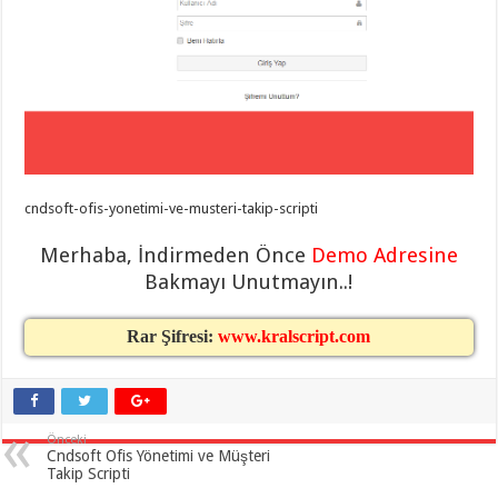
taşımacılık
,
gaziantep
evden
eve
taşımacılık
,
gaziantep
evden
eve
taşımacılık
,
gaziantep
evden
eve
cndsoft-ofis-yonetimi-ve-musteri-takip-scripti
taşımacılık
,
gaziantep
evden
Merhaba, İndirmeden Önce
Demo Adresine
eve
Bakmayı Unutmayın..!
taşımacılık
,
evden
eve
taşımacılık
,
Rar Şifresi:
www.kralscript.com
gaziantep
asansörlü
taşıma
,
gaziantep
evden
eve
Önceki
taşımacılık
,
Cndsoft Ofis Yönetimi ve Müşteri
gaziantep
Takip Scripti
organizasyon
,
gaziantep