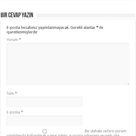
Bir cevap yazın
E-posta hesabınız yayımlanmayacak.
Gerekli alanlar
*
ile
işaretlenmişlerdir
Yorum
*
İsim
*
E-posta
*
Bir dahaki sefere yorum
yaptığımda kullanılmak üzere adımı, e-posta adresimi ve web site