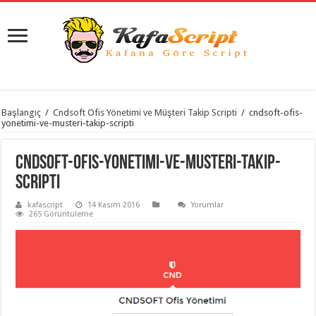
istanbul
Başlangıç
/
Cndsoft Ofis Yönetimi ve Müşteri Takip Scripti
/
cndsoft-ofis-
organizasyon
yonetimi-ve-musteri-takip-scripti
evden
eve
taşımacılık
,
cndsoft-ofis-yonetimi-ve-musteri-takip-
gaziantep
organizasyon
,
scripti
gaziantep
evden
kafascript
14 Kasım 2016
Yorumlar
eve
265 Görüntüleme
taşımacılık
,
evden
eve
taşımacılık
,
gaziantep
evden
eve
taşımacılık
,
evden
eve