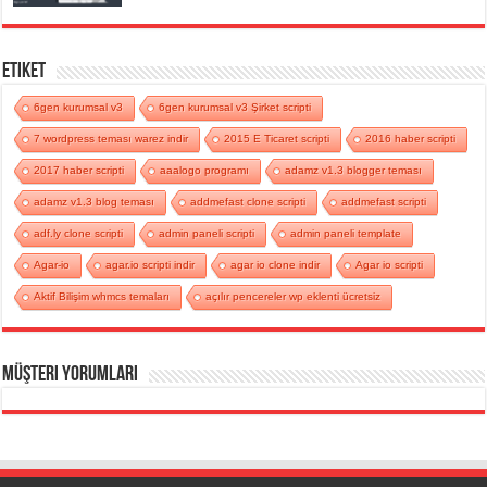
Etiket
6gen kurumsal v3
6gen kurumsal v3 Şirket scripti
7 wordpress teması warez indir
2015 E Ticaret scripti
2016 haber scripti
2017 haber scripti
aaalogo programı
adamz v1.3 blogger teması
adamz v1.3 blog teması
addmefast clone scripti
addmefast scripti
adf.ly clone scripti
admin paneli scripti
admin paneli template
Agar-io
agar.io scripti indir
agar io clone indir
Agar io scripti
Aktif Bilişim whmcs temaları
açılır pencereler wp eklenti ücretsiz
Müşteri Yorumları