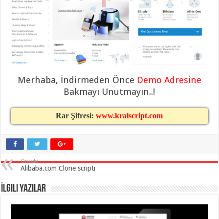
taşımacılık
,
gaziantep
evden
eve
taşımacılık
,
gaziantep
evden
eve
taşımacılık
,
gaziantep
Merhaba, İndirmeden Önce
Demo Adresine
evden
eve
Bakmayı Unutmayın..!
taşımacılık
,
gaziantep
evden
Rar Şifresi:
www.kralscript.com
eve
taşımacılık
,
evden
eve
taşımacılık
,
gaziantep
asansörlü
Önceki
taşıma
,
Alibaba.com Clone scripti
gaziantep
evden
İlgili Yazılar
eve
taşımacılık
,
gaziantep
organizasyon
,
gaziantep