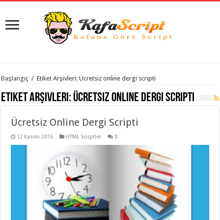
istanbul
Başlangıç
/
Etiket Arşivleri: Ücretsiz online dergi scripti
organizasyon
evden
Etiket Arşivleri:
Ücretsiz online dergi scripti
eve
taşımacılık
,
gaziantep
Ücretsiz Online Dergi Scripti
organizasyon
,
gaziantep
evden
12 Kasım 2016
HTML Scriptler
0
eve
taşımacılık
,
evden
eve
taşımacılık
,
gaziantep
evden
eve
taşımacılık
,
evden
eve