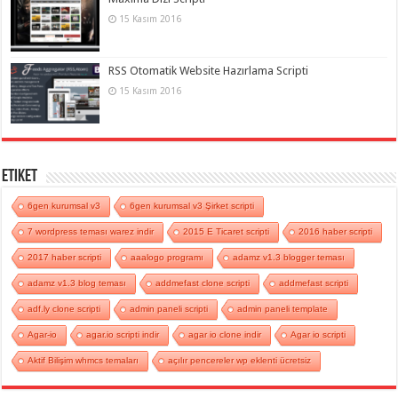
15 Kasım 2016
RSS Otomatik Website Hazırlama Scripti
15 Kasım 2016
Etiket
6gen kurumsal v3
6gen kurumsal v3 Şirket scripti
7 wordpress teması warez indir
2015 E Ticaret scripti
2016 haber scripti
2017 haber scripti
aaalogo programı
adamz v1.3 blogger teması
adamz v1.3 blog teması
addmefast clone scripti
addmefast scripti
adf.ly clone scripti
admin paneli scripti
admin paneli template
Agar-io
agar.io scripti indir
agar io clone indir
Agar io scripti
Aktif Bilişim whmcs temaları
açılır pencereler wp eklenti ücretsiz