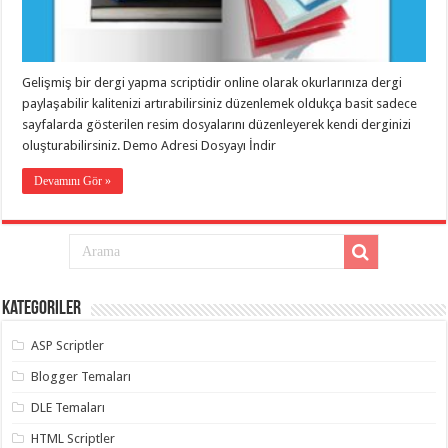
taşımacılık
,
gaziantep
evden
eve
taşımacılık
,
Gelişmiş bir dergi yapma scriptidir online olarak okurlarınıza dergi
gaziantep
evden
paylaşabilir kalitenizi artırabilirsiniz düzenlemek oldukça basit sadece
eve
sayfalarda gösterilen resim dosyalarını düzenleyerek kendi derginizi
taşımacılık
,
oluşturabilirsiniz. Demo Adresi Dosyayı İndir
gaziantep
evden
eve
Devamını Gör »
taşımacılık
,
gaziantep
evden
eve
taşımacılık
,
evden
eve
taşımacılık
,
Kategoriler
gaziantep
asansörlü
taşıma
,
ASP Scriptler
gaziantep
evden
Blogger Temaları
eve
taşımacılık
,
DLE Temaları
gaziantep
organizasyon
,
HTML Scriptler
gaziantep