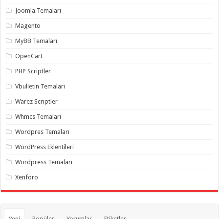
organizasyon
,
Joomla Temaları
gaziantep
organizasyon
,
Magento
gaziantep
organizasyon
,
MyBB Temaları
gaziantep
organizasyon
,
OpenCart
gaziantep
organizasyon
,
PHP Scriptler
gaziantep
palyaço
,
Vbulletin Temaları
twitter
takipçi
Warez Scriptler
hilesi
,
twitter
Whmcs Temaları
takipçi
hilesi
,
instagram
Wordpres Temaları
takipçi
hilesi
,
WordPress Eklentileri
Wordpress Temaları
Xenforo
Yeni
Popüler
Yorumlar
Etiketler