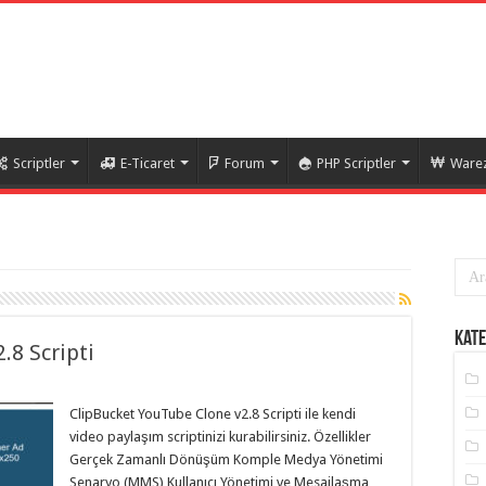
Scriptler
E-Ticaret
Forum
PHP Scriptler
Warez
Kate
.8 Scripti
ClipBucket YouTube Clone v2.8 Scripti ile kendi
video paylaşım scriptinizi kurabilirsiniz. Özellikler
Gerçek Zamanlı Dönüşüm Komple Medya Yönetimi
Senaryo (MMS) Kullanıcı Yönetimi ve Mesajlaşma