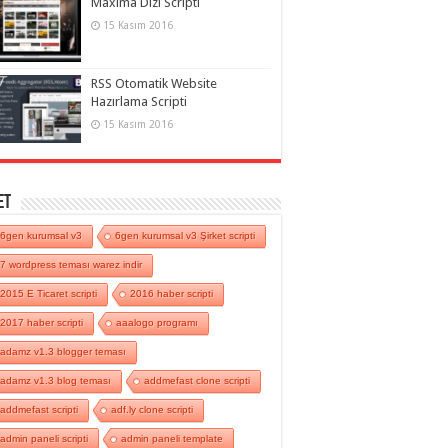
Maxima Dizi Scripti
15 Kasım 2016
RSS Otomatik Website
Hazırlama Scripti
15 Kasım 2016
et
6gen kurumsal v3
6gen kurumsal v3 Şirket scripti
7 wordpress teması warez indir
2015 E Ticaret scripti
2016 haber scripti
2017 haber scripti
aaalogo programı
adamz v1.3 blogger teması
adamz v1.3 blog teması
addmefast clone scripti
addmefast scripti
adf.ly clone scripti
admin paneli scripti
admin paneli template