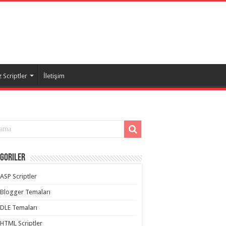
 Scriptler
İletişim
goriler
ASP Scriptler
Blogger Temaları
DLE Temaları
HTML Scriptler