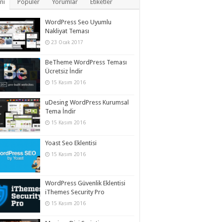
ni
Popüler
Yorumlar
Etiketler
WordPress Seo Uyumlu
Nakliyat Teması
23 Ocak 2017
BeTheme WordPress Teması
Ücretsiz İndir
15 Kasım 2016
uDesing WordPress Kurumsal
Tema İndir
15 Kasım 2016
Yoast Seo Eklentisi
15 Kasım 2016
WordPress Güvenlik Eklentisi
iThemes Security Pro
15 Kasım 2016