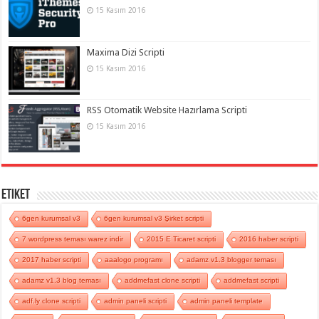
15 Kasım 2016
Maxima Dizi Scripti
15 Kasım 2016
RSS Otomatik Website Hazırlama Scripti
15 Kasım 2016
Etiket
6gen kurumsal v3
6gen kurumsal v3 Şirket scripti
7 wordpress teması warez indir
2015 E Ticaret scripti
2016 haber scripti
2017 haber scripti
aaalogo programı
adamz v1.3 blogger teması
adamz v1.3 blog teması
addmefast clone scripti
addmefast scripti
adf.ly clone scripti
admin paneli scripti
admin paneli template