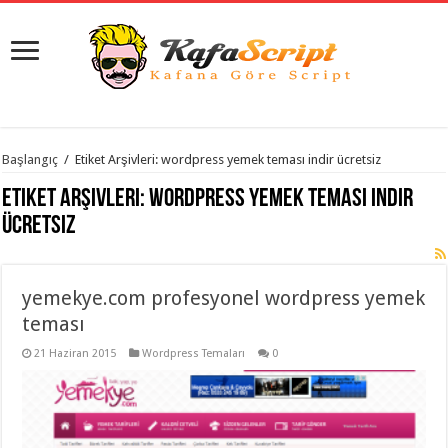
istanbul
Başlangıç
/
Etiket Arşivleri: wordpress yemek teması indir ücretsiz
organizasyon
evden
Etiket Arşivleri:
wordpress yemek teması indir
eve
taşımacılık
,
ücretsiz
gaziantep
organizasyon
,
gaziantep
evden
yemekye.com profesyonel wordpress yemek
eve
taşımacılık
,
teması
evden
eve
taşımacılık
21 Haziran 2015
,
Wordpress Temaları
0
gaziantep
evden
eve
taşımacılık
,
evden
eve