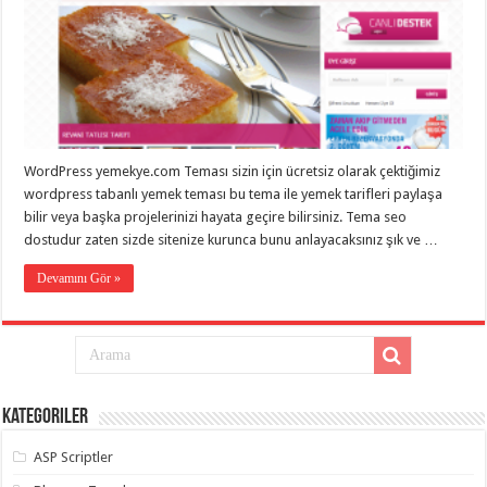
taşımacılık
,
gaziantep
evden
eve
taşımacılık
,
gaziantep
evden
eve
taşımacılık
,
gaziantep
WordPress yemekye.com Teması sizin için ücretsiz olarak çektiğimiz
evden
eve
wordpress tabanlı yemek teması bu tema ile yemek tarifleri paylaşa
taşımacılık
,
bilir veya başka projelerinizi hayata geçire bilirsiniz. Tema seo
gaziantep
dostudur zaten sizde sitenize kurunca bunu anlayacaksınız şık ve …
evden
eve
taşımacılık
,
Devamını Gör »
evden
eve
taşımacılık
,
gaziantep
asansörlü
taşıma
,
gaziantep
evden
Kategoriler
eve
taşımacılık
,
gaziantep
ASP Scriptler
organizasyon
,
gaziantep