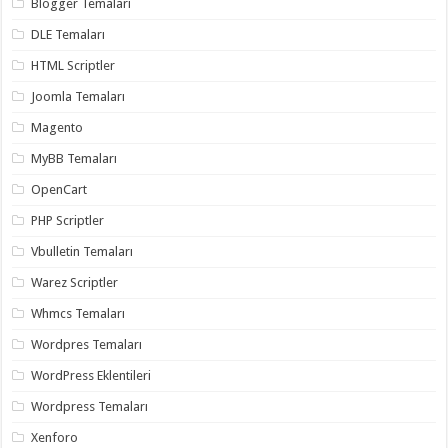
Blogger Temaları
organizasyon
,
gaziantep
DLE Temaları
organizasyon
,
gaziantep
HTML Scriptler
organizasyon
,
gaziantep
Joomla Temaları
organizasyon
,
gaziantep
Magento
organizasyon
,
gaziantep
MyBB Temaları
palyaço
,
twitter
OpenCart
takipçi
hilesi
,
PHP Scriptler
twitter
takipçi
Vbulletin Temaları
hilesi
,
instagram
Warez Scriptler
takipçi
hilesi
,
Whmcs Temaları
Wordpres Temaları
WordPress Eklentileri
Wordpress Temaları
Xenforo