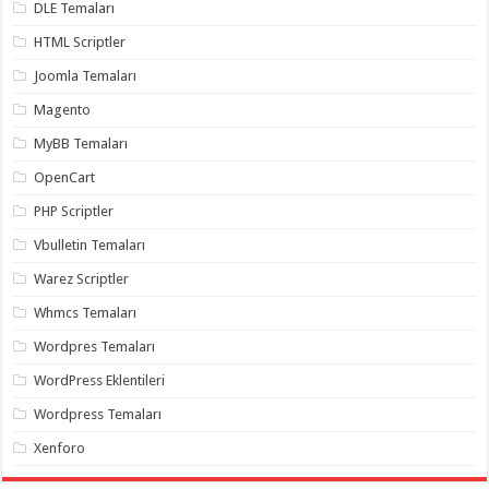
DLE Temaları
organizasyon
,
gaziantep
HTML Scriptler
organizasyon
,
gaziantep
Joomla Temaları
organizasyon
,
gaziantep
Magento
organizasyon
,
gaziantep
MyBB Temaları
organizasyon
,
gaziantep
OpenCart
palyaço
,
twitter
PHP Scriptler
takipçi
hilesi
,
twitter
Vbulletin Temaları
takipçi
hilesi
,
Warez Scriptler
instagram
takipçi
Whmcs Temaları
hilesi
,
Wordpres Temaları
WordPress Eklentileri
Wordpress Temaları
Xenforo