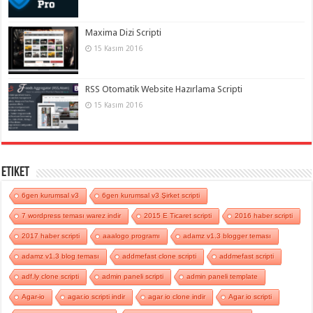
Maxima Dizi Scripti
15 Kasım 2016
RSS Otomatik Website Hazırlama Scripti
15 Kasım 2016
Etiket
6gen kurumsal v3
6gen kurumsal v3 Şirket scripti
7 wordpress teması warez indir
2015 E Ticaret scripti
2016 haber scripti
2017 haber scripti
aaalogo programı
adamz v1.3 blogger teması
adamz v1.3 blog teması
addmefast clone scripti
addmefast scripti
adf.ly clone scripti
admin paneli scripti
admin paneli template
Agar-io
agar.io scripti indir
agar io clone indir
Agar io scripti