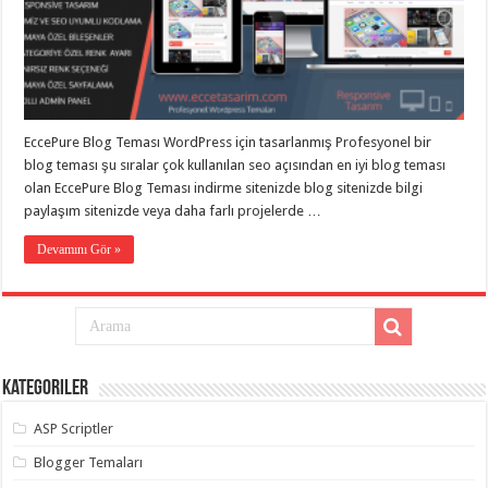
taşımacılık
,
gaziantep
evden
eve
taşımacılık
,
gaziantep
evden
eve
EccePure Blog Teması WordPress için tasarlanmış Profesyonel bir
taşımacılık
,
gaziantep
blog teması şu sıralar çok kullanılan seo açısından en iyi blog teması
evden
olan EccePure Blog Teması indirme sitenizde blog sitenizde bilgi
eve
taşımacılık
,
paylaşım sitenizde veya daha farlı projelerde …
gaziantep
evden
Devamını Gör »
eve
taşımacılık
,
evden
eve
taşımacılık
,
gaziantep
asansörlü
taşıma
,
Kategoriler
gaziantep
evden
eve
ASP Scriptler
taşımacılık
,
gaziantep
Blogger Temaları
organizasyon
,
gaziantep