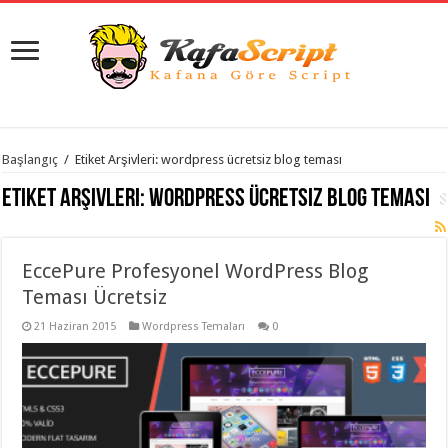
istanbul
Başlangıç
/
Etiket Arşivleri: wordpress ücretsiz blog teması
organizasyon
evden
Etiket Arşivleri:
wordpress ücretsiz blog teması
eve
taşımacılık
,
gaziantep
organizasyon
,
gaziantep
EccePure Profesyonel WordPress Blog
evden
Teması Ücretsiz
eve
taşımacılık
,
evden
21 Haziran 2015
Wordpress Temaları
0
eve
taşımacılık
,
gaziantep
evden
eve
taşımacılık
,
evden
eve