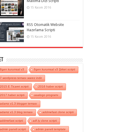
Maxima Dizi Scripti
15 Kasım 2016
RSS Otomatik Website
Hazırlama Scripti
15 Kasım 2016
et
6gen kurumsal v3
6gen kurumsal v3 Şirket scripti
7 wordpress teması warez indir
2015 E Ticaret scripti
2016 haber scripti
2017 haber scripti
aaalogo programı
adamz v1.3 blogger teması
adamz v1.3 blog teması
addmefast clone scripti
addmefast scripti
adf.ly clone scripti
admin paneli scripti
admin paneli template