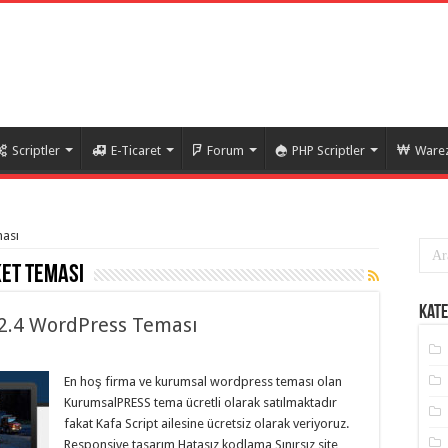
Scriptler
E-Ticaret
Forum
PHP Scriptler
Warez
ması
et teması
Kate
.4 WordPress Teması
En hoş firma ve kurumsal wordpress teması olan
KurumsalPRESS tema ücretli olarak satılmaktadır
fakat Kafa Script ailesine ücretsiz olarak veriyoruz.
Responsive tasarım Hatasız kodlama Sınırsız site