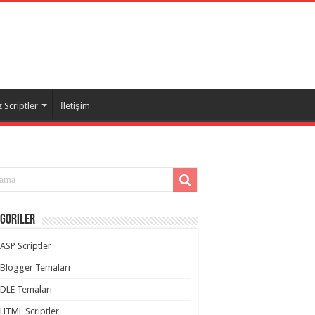
 Scriptler
İletişim
goriler
ASP Scriptler
Blogger Temaları
DLE Temaları
HTML Scriptler