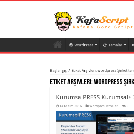
WordPress
Temalar
istanbul
organizasyon
Başlangıç
/
Etiket Arşivleri: wordpress Şirket te
evden
eve
Etiket Arşivleri:
wordpress Şirk
taşımacılık
,
gaziantep
organizasyon
,
gaziantep
KurumsalPRESS Kurumsal+ 2
evden
eve
14 Kasım 2016
Wordpres Temaları
0
taşımacılık
,
evden
eve
taşımacılık
,
gaziantep
evden