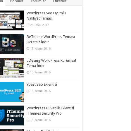
ni
Popüler
Yorumlar
Etiketler
WordPress Seo Uyumlu
Nakliyat Teması
23 Ocak 2017
BeTheme WordPress Teması
Ücretsiz İndir
15 Kasım 2016
uDesing WordPress Kurumsal
Tema İndir
15 Kasım 2016
Yoast Seo Eklentisi
15 Kasım 2016
WordPress Güvenlik Eklentisi
iThemes Security Pro
15 Kasım 2016