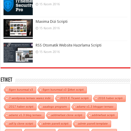
15 Kasım 2016
Maxima Dizi Scripti
15 Kasım 2016
RSS Otomatik Website Hazırlama Scripti
15 Kasım 2016
Etiket
6gen kurumsal v3
6gen kurumsal v3 Şirket scripti
7 wordpress teması warez indir
2015 E Ticaret scripti
2016 haber scripti
2017 haber scripti
aaalogo programı
adamz v1.3 blogger teması
adamz v1.3 blog teması
addmefast clone scripti
addmefast scripti
adf.ly clone scripti
admin paneli scripti
admin paneli template