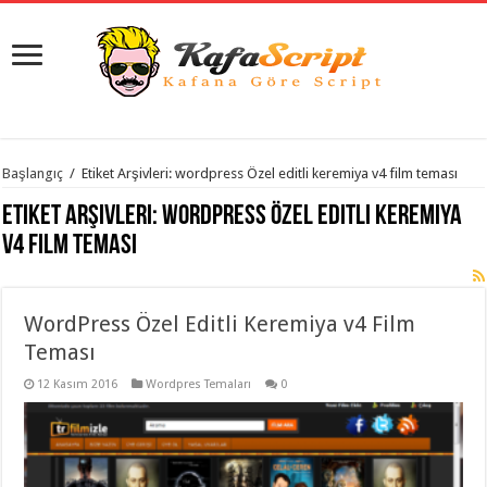
istanbul
Başlangıç
/
Etiket Arşivleri: wordpress Özel editli keremiya v4 film teması
organizasyon
evden
Etiket Arşivleri:
wordpress Özel editli keremiya
eve
taşımacılık
,
v4 film teması
gaziantep
organizasyon
,
gaziantep
evden
WordPress Özel Editli Keremiya v4 Film
eve
taşımacılık
,
Teması
evden
eve
taşımacılık
12 Kasım 2016
,
Wordpres Temaları
0
gaziantep
evden
eve
taşımacılık
,
evden
eve