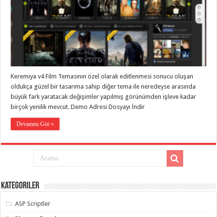
taşımacılık
,
gaziantep
evden
eve
taşımacılık
,
gaziantep
evden
eve
taşımacılık
,
gaziantep
Keremiya v4 Film Temasının özel olarak editlenmesi sonucu oluşan
evden
eve
oldukça güzel bir tasarıma sahip diğer tema ile neredeyse arasında
taşımacılık
,
büyük fark yaratacak değişimler yapılmış görünümden işleve kadar
gaziantep
birçok yenilik mevcut. Demo Adresi Dosyayı İndir
evden
eve
taşımacılık
,
Devamını Gör »
evden
eve
taşımacılık
,
gaziantep
asansörlü
taşıma
,
gaziantep
evden
Kategoriler
eve
taşımacılık
,
gaziantep
ASP Scriptler
organizasyon
,
gaziantep