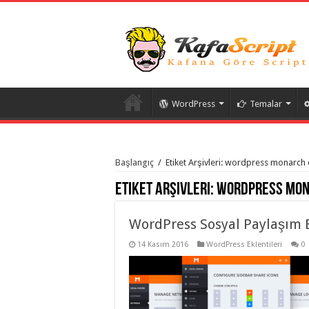
WordPress
Temalar
istanbul
organizasyon
Başlangıç
/
Etiket Arşivleri: wordpress monarch e
evden
eve
Etiket Arşivleri:
wordpress mon
taşımacılık
,
gaziantep
organizasyon
,
gaziantep
WordPress Sosyal Paylaşım B
evden
eve
14 Kasım 2016
WordPress Eklentileri
0
taşımacılık
,
evden
eve
taşımacılık
,
gaziantep
evden