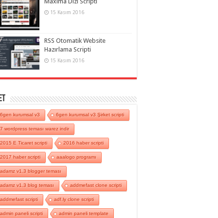
Maxima Dizi Scripti
15 Kasım 2016
RSS Otomatik Website
Hazırlama Scripti
15 Kasım 2016
et
6gen kurumsal v3
6gen kurumsal v3 Şirket scripti
7 wordpress teması warez indir
2015 E Ticaret scripti
2016 haber scripti
2017 haber scripti
aaalogo programı
adamz v1.3 blogger teması
adamz v1.3 blog teması
addmefast clone scripti
addmefast scripti
adf.ly clone scripti
admin paneli scripti
admin paneli template