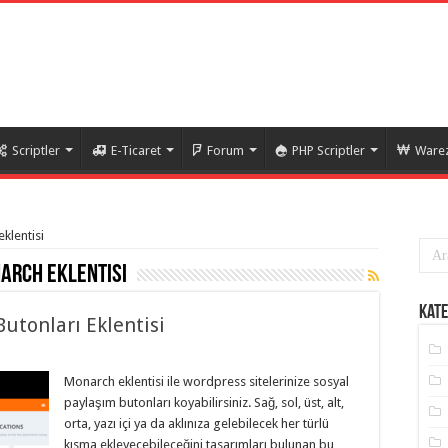
Scriptler
E-Ticaret
Forum
PHP Scriptler
Warez
klentisi
arch eklentisi
Kate
utonları Eklentisi
Monarch eklentisi ile wordpress sitelerinize sosyal
paylaşım butonları koyabilirsiniz. Sağ, sol, üst, alt,
orta, yazı içi ya da aklınıza gelebilecek her türlü
kısma ekleyecebileceğini tasarımları bulunan bu