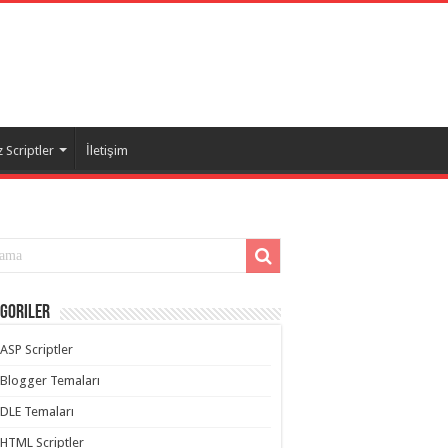
 Scriptler
İletişim
goriler
ASP Scriptler
Blogger Temaları
DLE Temaları
HTML Scriptler