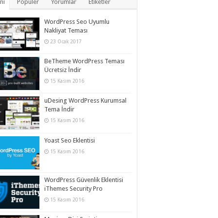
ni
Popüler
Yorumlar
Etiketler
WordPress Seo Uyumlu
Nakliyat Teması
23 Ocak 2017
BeTheme WordPress Teması
Ücretsiz İndir
15 Kasım 2016
uDesing WordPress Kurumsal
Tema İndir
15 Kasım 2016
Yoast Seo Eklentisi
15 Kasım 2016
WordPress Güvenlik Eklentisi
iThemes Security Pro
15 Kasım 2016