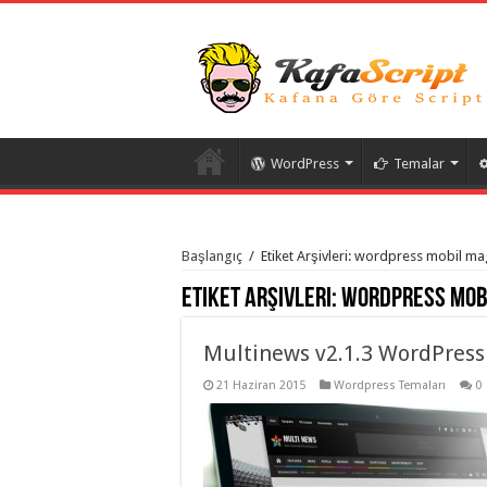
WordPress
Temalar
istanbul
organizasyon
Başlangıç
/
Etiket Arşivleri: wordpress mobil m
evden
eve
Etiket Arşivleri:
wordpress mob
taşımacılık
,
gaziantep
organizasyon
,
gaziantep
Multinews v2.1.3 WordPress
evden
eve
21 Haziran 2015
Wordpress Temaları
0
taşımacılık
,
evden
eve
taşımacılık
,
gaziantep
evden