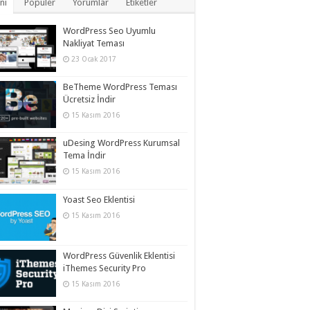
ni
Popüler
Yorumlar
Etiketler
WordPress Seo Uyumlu
Nakliyat Teması
23 Ocak 2017
BeTheme WordPress Teması
Ücretsiz İndir
15 Kasım 2016
uDesing WordPress Kurumsal
Tema İndir
15 Kasım 2016
Yoast Seo Eklentisi
15 Kasım 2016
WordPress Güvenlik Eklentisi
iThemes Security Pro
15 Kasım 2016