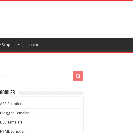
 Scriptler
İletişim
goriler
ASP Scriptler
Blogger Temaları
DLE Temaları
HTML Scriptler