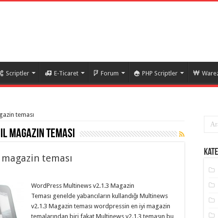
Scriptler
E-Ticaret
Forum
PHP Scriptler
Warez
agazin teması
il magazin teması
Kate
 magazin teması
WordPress Multinews v2.1.3 Magazin
Teması genelde yabancıların kullandığı Multinews
v2.1.3 Magazin teması wordpressin en iyi magazin
temalarından biri fakat Multinews v2.1.3 temasın bu