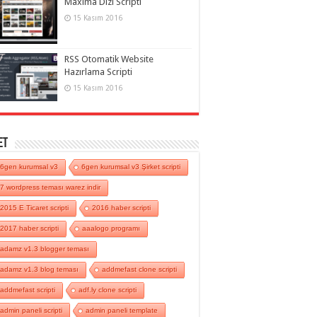
Maxima Dizi Scripti
15 Kasım 2016
RSS Otomatik Website
Hazırlama Scripti
15 Kasım 2016
et
6gen kurumsal v3
6gen kurumsal v3 Şirket scripti
7 wordpress teması warez indir
2015 E Ticaret scripti
2016 haber scripti
2017 haber scripti
aaalogo programı
adamz v1.3 blogger teması
adamz v1.3 blog teması
addmefast clone scripti
addmefast scripti
adf.ly clone scripti
admin paneli scripti
admin paneli template