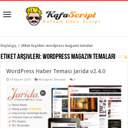
istanbul
Başlangıç
/
Etiket Arşivleri: wordpress magazin temaları
organizasyon
evden
Etiket Arşivleri:
wordpress magazin temaları
eve
taşımacılık
,
gaziantep
WordPress Haber Teması Jarida v2.4.0
organizasyon
,
gaziantep
evden
14 Kasım 2016
Wordpres Temaları
0
eve
taşımacılık
,
evden
eve
taşımacılık
,
gaziantep
evden
eve
taşımacılık
,
evden
eve