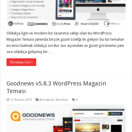
organizasyon
,
gaziantep
organizasyon
,
gaziantep
organizasyon
,
gaziantep
organizasyon
,
Oldukça ilgin ve modern bir tasarıma sahip olan bu WordPress
gaziantep
Magazin Teması yanında birçok güzel özeliği ile geliyor bu tür temaları
organizasyon
,
gaziantep
ücretsiz bulmak oldukça zordur seo açısından ve güzel görünümü yanı
palyaço
,
sıra oldukça gelişmiş bir …
twitter
takipçi
hilesi
,
Devamını Gör »
twitter
takipçi
hilesi
,
instagram
Goodnews v5.8.3 WordPress Magazin
takipçi
hilesi
,
Teması
12 Kasım 2016
Wordpres Temaları
0