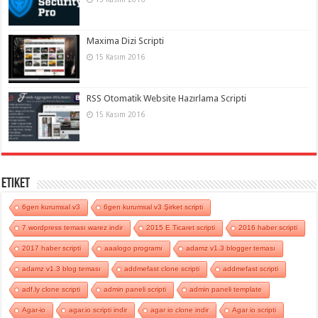
Maxima Dizi Scripti
15 Kasım 2016
RSS Otomatik Website Hazırlama Scripti
15 Kasım 2016
Etiket
6gen kurumsal v3
6gen kurumsal v3 Şirket scripti
7 wordpress teması warez indir
2015 E Ticaret scripti
2016 haber scripti
2017 haber scripti
aaalogo programı
adamz v1.3 blogger teması
adamz v1.3 blog teması
addmefast clone scripti
addmefast scripti
adf.ly clone scripti
admin paneli scripti
admin paneli template
Agar-io
agar.io scripti indir
agar io clone indir
Agar io scripti