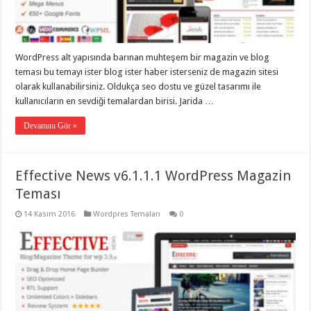
taşımacılık
,
gaziantep
evden
eve
taşımacılık
,
WordPress alt yapısında barınan muhteşem bir magazin ve blog
gaziantep
evden
teması bu temayı ister blog ister haber isterseniz de magazin sitesi
eve
olarak kullanabilirsiniz. Oldukça seo dostu ve güzel tasarımı ile
taşımacılık
,
kullanıcıların en sevdiği temalardan birisi. Jarida …
gaziantep
evden
eve
Devamını Gör »
taşımacılık
,
gaziantep
evden
eve
Effective News v6.1.1.1 WordPress Magazin
taşımacılık
,
evden
Teması
eve
taşımacılık
,
14 Kasım 2016
Wordpres Temaları
0
gaziantep
asansörlü
taşıma
,
gaziantep
evden
eve
taşımacılık
,
gaziantep
organizasyon
,
gaziantep