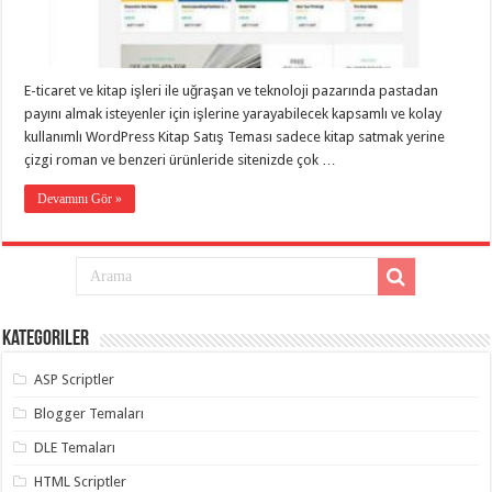
taşımacılık
,
gaziantep
evden
eve
taşımacılık
,
E-ticaret ve kitap işleri ile uğraşan ve teknoloji pazarında pastadan
gaziantep
evden
payını almak isteyenler için işlerine yarayabilecek kapsamlı ve kolay
eve
kullanımlı WordPress Kitap Satış Teması sadece kitap satmak yerine
taşımacılık
,
çizgi roman ve benzeri ürünleride sitenizde çok …
gaziantep
evden
eve
Devamını Gör »
taşımacılık
,
gaziantep
evden
eve
taşımacılık
,
evden
eve
taşımacılık
,
Kategoriler
gaziantep
asansörlü
taşıma
,
ASP Scriptler
gaziantep
evden
Blogger Temaları
eve
taşımacılık
,
DLE Temaları
gaziantep
organizasyon
,
HTML Scriptler
gaziantep