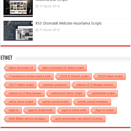
15 Kasım 2016
RSS Otomatik Website Hazırlama Scripti
15 Kasım 2016
Etiket
6gen kurumsal v3
6gen kurumsal v3 Şirket scripti
7 wordpress teması warez indir
2015 E Ticaret scripti
2016 haber scripti
2017 haber scripti
aaalogo programı
adamz v1.3 blogger teması
adamz v1.3 blog teması
addmefast clone scripti
addmefast scripti
adf.ly clone scripti
admin paneli scripti
admin paneli template
Agar-io
agar.io scripti indir
agar io clone indir
Agar io scripti
Aktif Bilişim whmcs temaları
açılır pencereler wp eklenti ücretsiz