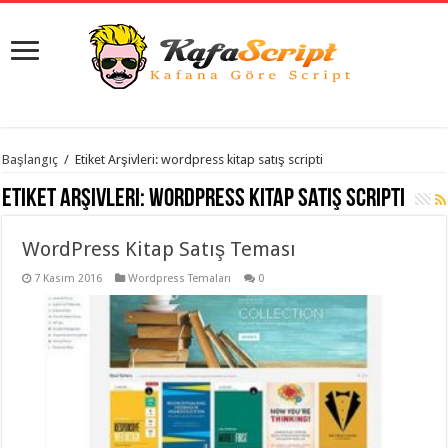
istanbul
Başlangıç
/
Etiket Arşivleri: wordpress kitap satış scripti
organizasyon
evden
Etiket Arşivleri:
wordpress kitap satış scripti
eve
taşımacılık
,
gaziantep
WordPress Kitap Satış Teması
organizasyon
,
gaziantep
evden
7 Kasım 2016
Wordpress Temaları
0
eve
taşımacılık
,
evden
eve
taşımacılık
,
gaziantep
evden
eve
taşımacılık
,
evden
eve