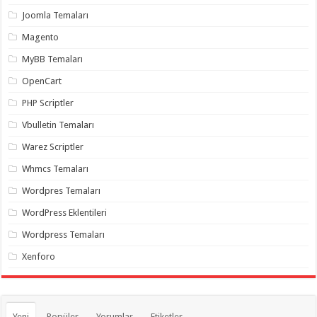
organizasyon
,
Joomla Temaları
gaziantep
organizasyon
,
Magento
gaziantep
organizasyon
,
MyBB Temaları
gaziantep
organizasyon
,
OpenCart
gaziantep
organizasyon
,
PHP Scriptler
gaziantep
palyaço
,
Vbulletin Temaları
twitter
takipçi
Warez Scriptler
hilesi
,
twitter
Whmcs Temaları
takipçi
hilesi
,
instagram
Wordpres Temaları
takipçi
hilesi
,
WordPress Eklentileri
Wordpress Temaları
Xenforo
Yeni
Popüler
Yorumlar
Etiketler