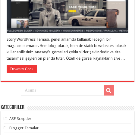
taşımacılık
,
gaziantep
evden
eve
taşımacılık
,
gaziantep
evden
eve
Story WordPress Teması, genel anlamda kullanabileceğini bir
taşımacılık
,
gaziantep
magazine temadır. Hem blog olarak, hem de statik bi websitesi olarak
evden
kullanabilirsiniz. Anasayfa görselleri çoklu slider şeklindedir ve site
eve
taşımacılık
,
tasarımsal şeyleri ön planda tutar. Özellikle görsel kaynaklarınız ve …
gaziantep
evden
Devamını Gör »
eve
taşımacılık
,
evden
eve
taşımacılık
,
gaziantep
asansörlü
taşıma
,
Kategoriler
gaziantep
evden
eve
ASP Scriptler
taşımacılık
,
gaziantep
Blogger Temaları
organizasyon
,
gaziantep