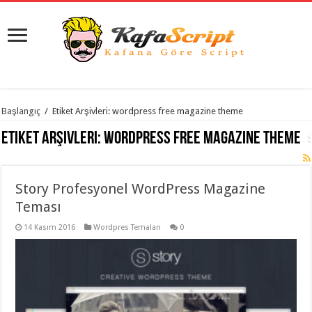
istanbul
Başlangıç
/
Etiket Arşivleri: wordpress free magazine theme
organizasyon
evden
Etiket Arşivleri:
wordpress free magazine theme
eve
taşımacılık
,
gaziantep
organizasyon
,
gaziantep
Story Profesyonel WordPress Magazine
evden
Teması
eve
taşımacılık
,
evden
14 Kasım 2016
Wordpres Temaları
0
eve
taşımacılık
,
gaziantep
evden
eve
taşımacılık
,
evden
eve