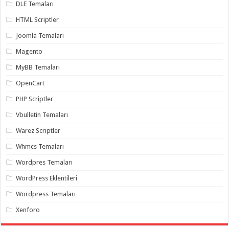
DLE Temaları
organizasyon
,
gaziantep
HTML Scriptler
organizasyon
,
gaziantep
Joomla Temaları
organizasyon
,
gaziantep
Magento
organizasyon
,
gaziantep
MyBB Temaları
organizasyon
,
gaziantep
OpenCart
palyaço
,
twitter
PHP Scriptler
takipçi
hilesi
,
twitter
Vbulletin Temaları
takipçi
hilesi
,
Warez Scriptler
instagram
takipçi
Whmcs Temaları
hilesi
,
Wordpres Temaları
WordPress Eklentileri
Wordpress Temaları
Xenforo