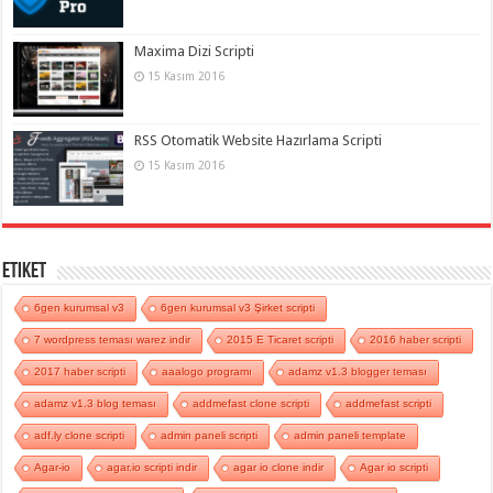
Maxima Dizi Scripti
15 Kasım 2016
RSS Otomatik Website Hazırlama Scripti
15 Kasım 2016
Etiket
6gen kurumsal v3
6gen kurumsal v3 Şirket scripti
7 wordpress teması warez indir
2015 E Ticaret scripti
2016 haber scripti
2017 haber scripti
aaalogo programı
adamz v1.3 blogger teması
adamz v1.3 blog teması
addmefast clone scripti
addmefast scripti
adf.ly clone scripti
admin paneli scripti
admin paneli template
Agar-io
agar.io scripti indir
agar io clone indir
Agar io scripti