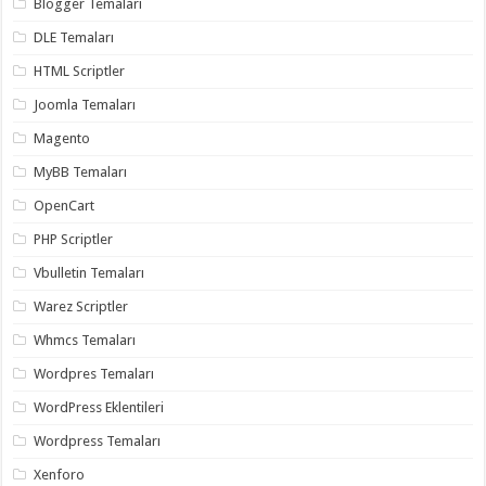
Blogger Temaları
organizasyon
,
gaziantep
DLE Temaları
organizasyon
,
gaziantep
HTML Scriptler
organizasyon
,
gaziantep
Joomla Temaları
organizasyon
,
gaziantep
Magento
organizasyon
,
gaziantep
MyBB Temaları
palyaço
,
twitter
OpenCart
takipçi
hilesi
,
PHP Scriptler
twitter
takipçi
Vbulletin Temaları
hilesi
,
instagram
Warez Scriptler
takipçi
hilesi
,
Whmcs Temaları
Wordpres Temaları
WordPress Eklentileri
Wordpress Temaları
Xenforo