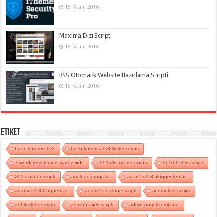
15 Kasım 2016
Maxima Dizi Scripti
15 Kasım 2016
RSS Otomatik Website Hazırlama Scripti
15 Kasım 2016
Etiket
6gen kurumsal v3
6gen kurumsal v3 Şirket scripti
7 wordpress teması warez indir
2015 E Ticaret scripti
2016 haber scripti
2017 haber scripti
aaalogo programı
adamz v1.3 blogger teması
adamz v1.3 blog teması
addmefast clone scripti
addmefast scripti
adf.ly clone scripti
admin paneli scripti
admin paneli template