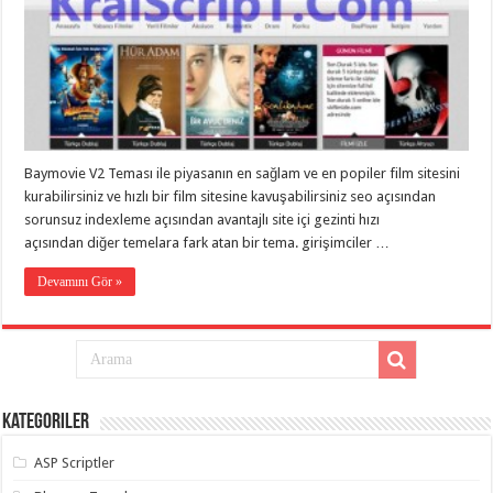
taşımacılık
,
gaziantep
evden
eve
taşımacılık
,
gaziantep
evden
eve
taşımacılık
,
gaziantep
Baymovie V2 Teması ile piyasanın en sağlam ve en popiler film sitesini
evden
eve
kurabilirsiniz ve hızlı bir film sitesine kavuşabilirsiniz seo açısından
taşımacılık
,
sorunsuz indexleme açısından avantajlı site içi gezinti hızı
gaziantep
açısından diğer temelara fark atan bir tema. girişimciler …
evden
eve
taşımacılık
,
Devamını Gör »
evden
eve
taşımacılık
,
gaziantep
asansörlü
taşıma
,
gaziantep
evden
Kategoriler
eve
taşımacılık
,
gaziantep
ASP Scriptler
organizasyon
,
gaziantep