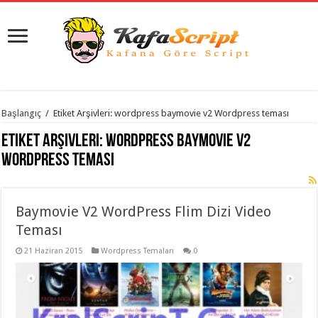
istanbul
Başlangıç
/
Etiket Arşivleri: wordpress baymovie v2 Wordpress teması
organizasyon
evden
Etiket Arşivleri:
wordpress baymovie v2
eve
taşımacılık
,
Wordpress teması
gaziantep
organizasyon
,
gaziantep
evden
Baymovie V2 WordPress Flim Dizi Video
eve
taşımacılık
,
Teması
evden
eve
taşımacılık
21 Haziran 2015
,
Wordpress Temaları
0
gaziantep
evden
eve
taşımacılık
,
evden
eve