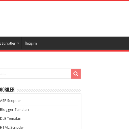
 Scriptler
İletişim
goriler
ASP Scriptler
Blogger Temaları
DLE Temaları
HTML Scriptler