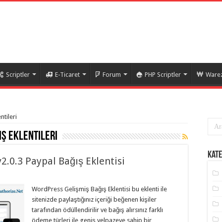
Scriptler
E-Ticaret
Forum
PHP Scriptler
Warez
ntileri
ş eklentileri
Kate
2.0.3 Paypal Bağış Eklentisi
WordPress Gelişmiş Bağış Eklentisi bu eklenti ile
sitenizde paylaştığınız içeriği beğenen kişiler
tarafından ödüllendirilir ve bağış alırsınız farklı
ödeme türleri ile geniş yelpazeye sahip bir