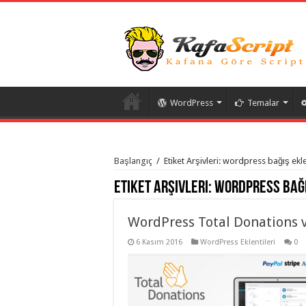
WordPress
Temalar
istanbul
organizasyon
Başlangıç
/
Etiket Arşivleri: wordpress bağış ekle
evden
eve
Etiket Arşivleri:
wordpress bağı
taşımacılık
,
gaziantep
organizasyon
,
gaziantep
WordPress Total Donations v
evden
eve
6 Kasım 2016
WordPress Eklentileri
0
taşımacılık
,
evden
eve
taşımacılık
,
gaziantep
evden