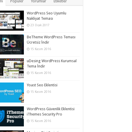
ni
Popüler
Yorumlar
Etiketler
WordPress Seo Uyumlu
Nakliyat Teması
23 Ocak 2017
BeTheme WordPress Teması
Ücretsiz İndir
15 Kasım 2016
uDesing WordPress Kurumsal
Tema İndir
15 Kasım 2016
Yoast Seo Eklentisi
15 Kasım 2016
WordPress Güvenlik Eklentisi
iThemes Security Pro
15 Kasım 2016