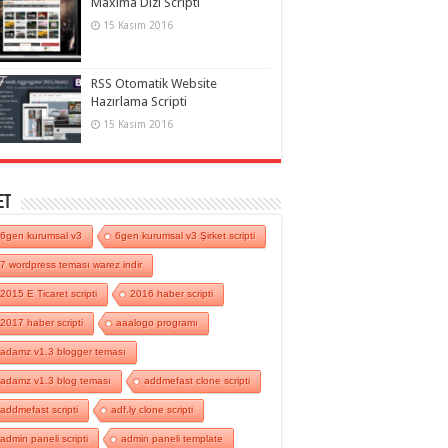
Maxima Dizi Scripti
15 Kasım 2016
RSS Otomatik Website
Hazırlama Scripti
15 Kasım 2016
et
6gen kurumsal v3
6gen kurumsal v3 Şirket scripti
7 wordpress teması warez indir
2015 E Ticaret scripti
2016 haber scripti
2017 haber scripti
aaalogo programı
adamz v1.3 blogger teması
adamz v1.3 blog teması
addmefast clone scripti
addmefast scripti
adf.ly clone scripti
admin paneli scripti
admin paneli template