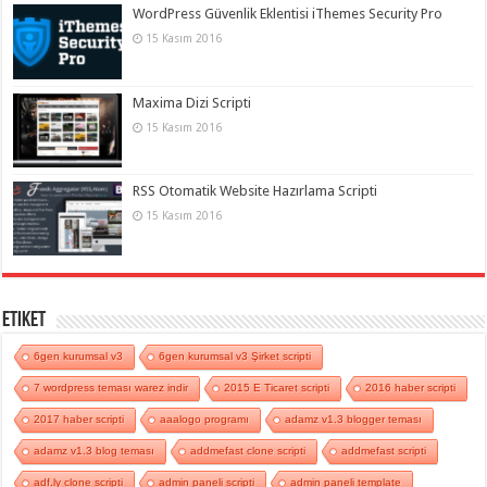
WordPress Güvenlik Eklentisi iThemes Security Pro
15 Kasım 2016
Maxima Dizi Scripti
15 Kasım 2016
RSS Otomatik Website Hazırlama Scripti
15 Kasım 2016
Etiket
6gen kurumsal v3
6gen kurumsal v3 Şirket scripti
7 wordpress teması warez indir
2015 E Ticaret scripti
2016 haber scripti
2017 haber scripti
aaalogo programı
adamz v1.3 blogger teması
adamz v1.3 blog teması
addmefast clone scripti
addmefast scripti
adf.ly clone scripti
admin paneli scripti
admin paneli template