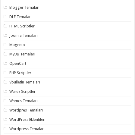
organizasyon
,
Blogger Temaları
gaziantep
organizasyon
,
DLE Temaları
gaziantep
organizasyon
,
HTML Scriptler
gaziantep
organizasyon
,
Joomla Temaları
gaziantep
organizasyon
,
Magento
gaziantep
palyaço
,
twitter
MyBB Temaları
takipçi
hilesi
,
OpenCart
twitter
takipçi
PHP Scriptler
hilesi
,
instagram
Vbulletin Temaları
takipçi
hilesi
,
Warez Scriptler
Whmcs Temaları
Wordpres Temaları
WordPress Eklentileri
Wordpress Temaları