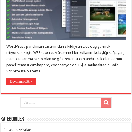
taşımacılık
,
gaziantep
evden
eve
taşımacılık
,
gaziantep
evden
eve
taşımacılık
,
gaziantep
WordPress panelinizin tasarımdan sıkıldıysanız ve değiştirmek
evden
eve
istiyorsanız işte WPShapere. Mükemmel bir kullanım kolaylığı sağlayan,
taşımacılık
,
estetik tasarıma sahip olan ve göz zevkinizi canlandıracak olan admin
gaziantep
paneli teması WPShapere, codecanyon’da 15$‘a satılmaktadır. Kafa
evden
eve
Script‘te ise bu tema …
taşımacılık
,
evden
Devamını Gör »
eve
taşımacılık
,
gaziantep
asansörlü
taşıma
,
gaziantep
evden
eve
taşımacılık
,
Kategoriler
gaziantep
organizasyon
,
ASP Scriptler
gaziantep