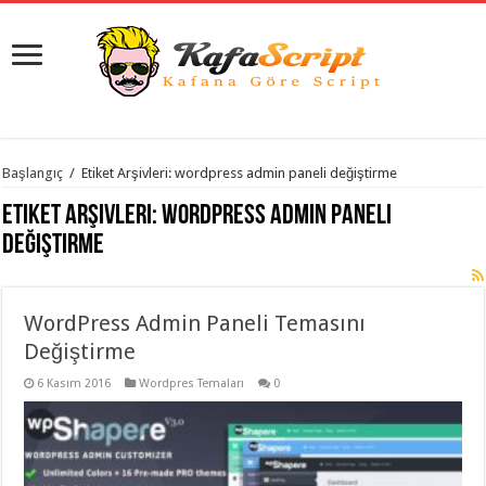
istanbul
Başlangıç
/
Etiket Arşivleri: wordpress admin paneli değiştirme
organizasyon
evden
Etiket Arşivleri:
wordpress admin paneli
eve
taşımacılık
,
değiştirme
gaziantep
organizasyon
,
gaziantep
evden
WordPress Admin Paneli Temasını
eve
taşımacılık
,
Değiştirme
evden
eve
taşımacılık
6 Kasım 2016
,
Wordpres Temaları
0
gaziantep
evden
eve
taşımacılık
,
evden
eve