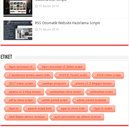
15 Kasım 2016
RSS Otomatik Website Hazırlama Scripti
15 Kasım 2016
Etiket
6gen kurumsal v3
6gen kurumsal v3 Şirket scripti
7 wordpress teması warez indir
2015 E Ticaret scripti
2016 haber scripti
2017 haber scripti
aaalogo programı
adamz v1.3 blogger teması
adamz v1.3 blog teması
addmefast clone scripti
addmefast scripti
adf.ly clone scripti
admin paneli scripti
admin paneli template
Agar-io
agar.io scripti indir
agar io clone indir
Agar io scripti
Aktif Bilişim whmcs temaları
açılır pencereler wp eklenti ücretsiz