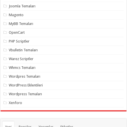
organizasyon
,
Joomla Temaları
gaziantep
organizasyon
,
Magento
gaziantep
organizasyon
,
MyBB Temaları
gaziantep
organizasyon
,
OpenCart
gaziantep
organizasyon
,
PHP Scriptler
gaziantep
palyaço
,
Vbulletin Temaları
twitter
takipçi
Warez Scriptler
hilesi
,
twitter
Whmcs Temaları
takipçi
hilesi
,
instagram
Wordpres Temaları
takipçi
hilesi
,
WordPress Eklentileri
Wordpress Temaları
Xenforo
Yeni
Popüler
Yorumlar
Etiketler