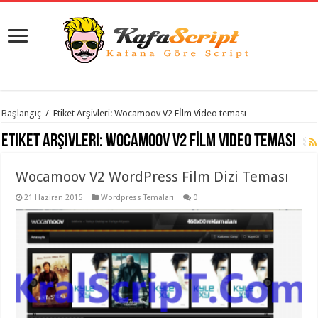
istanbul
Başlangıç
/
Etiket Arşivleri: Wocamoov V2 Fİlm Video teması
organizasyon
evden
Etiket Arşivleri:
Wocamoov V2 Fİlm Video teması
eve
taşımacılık
,
gaziantep
Wocamoov V2 WordPress Film Dizi Teması
organizasyon
,
gaziantep
evden
21 Haziran 2015
Wordpress Temaları
0
eve
taşımacılık
,
evden
eve
taşımacılık
,
gaziantep
evden
eve
taşımacılık
,
evden
eve