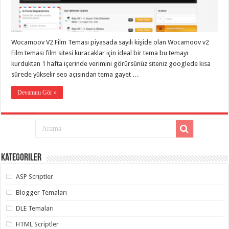
taşımacılık
,
gaziantep
evden
eve
taşımacılık
,
Wocamoov V2 Film Teması piyasada sayılı kişide olan Wocamoov v2
gaziantep
evden
Film teması film sitesi kuracaklar için ideal bir tema bu temayı
eve
kurduktan 1 hafta içerinde verimini görürsünüz siteniz googlede kısa
taşımacılık
,
sürede yükselir seo açısından tema gayet …
gaziantep
evden
eve
Devamını Gör »
taşımacılık
,
gaziantep
evden
eve
taşımacılık
,
evden
eve
taşımacılık
,
Kategoriler
gaziantep
asansörlü
taşıma
,
ASP Scriptler
gaziantep
evden
Blogger Temaları
eve
taşımacılık
,
DLE Temaları
gaziantep
organizasyon
,
HTML Scriptler
gaziantep