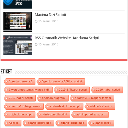
Maxima Dizi Scripti
15 Kasım 2016
RSS Otomatik Website Hazırlama Scripti
15 Kasım 2016
Etiket
6gen kurumsal v3
6gen kurumsal v3 Şirket scripti
7 wordpress teması warez indir
2015 E Ticaret scripti
2016 haber scripti
2017 haber scripti
aaalogo programı
adamz v1.3 blogger teması
adamz v1.3 blog teması
addmefast clone scripti
addmefast scripti
adf.ly clone scripti
admin paneli scripti
admin paneli template
Agar-io
agar.io scripti indir
agar io clone indir
Agar io scripti