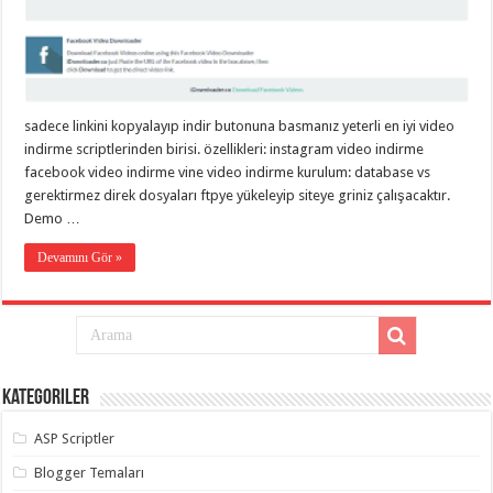
taşımacılık
,
gaziantep
evden
eve
taşımacılık
,
gaziantep
evden
sadece linkini kopyalayıp indir butonuna basmanız yeterli en iyi video
eve
taşımacılık
,
indirme scriptlerinden birisi. özellikleri: instagram video indirme
gaziantep
facebook video indirme vine video indirme kurulum: database vs
evden
eve
gerektirmez direk dosyaları ftpye yükeleyip siteye griniz çalışacaktır.
taşımacılık
,
Demo …
gaziantep
evden
Devamını Gör »
eve
taşımacılık
,
evden
eve
taşımacılık
,
gaziantep
asansörlü
taşıma
,
gaziantep
Kategoriler
evden
eve
ASP Scriptler
taşımacılık
,
gaziantep
Blogger Temaları
organizasyon
,
gaziantep