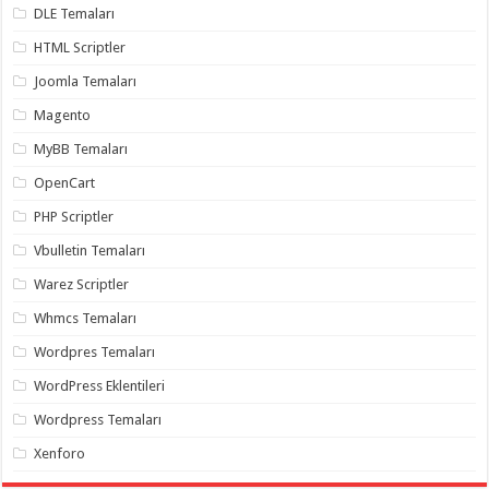
DLE Temaları
organizasyon
,
gaziantep
organizasyon
,
HTML Scriptler
gaziantep
organizasyon
,
Joomla Temaları
gaziantep
organizasyon
,
Magento
gaziantep
organizasyon
,
MyBB Temaları
gaziantep
palyaço
,
OpenCart
twitter
takipçi
PHP Scriptler
hilesi
,
twitter
Vbulletin Temaları
takipçi
hilesi
,
Warez Scriptler
instagram
takipçi
Whmcs Temaları
hilesi
,
Wordpres Temaları
WordPress Eklentileri
Wordpress Temaları
Xenforo