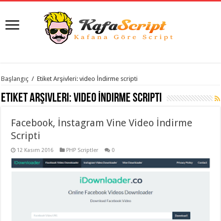
istanbul
Başlangıç
/
Etiket Arşivleri: video İndirme scripti
organizasyon
evden
Etiket Arşivleri:
video İndirme scripti
eve
taşımacılık
,
gaziantep
Facebook, İnstagram Vine Video İndirme
organizasyon
,
gaziantep
Scripti
evden
eve
12 Kasım 2016
PHP Scriptler
0
taşımacılık
,
evden
eve
taşımacılık
,
gaziantep
evden
eve
taşımacılık
,
evden
eve