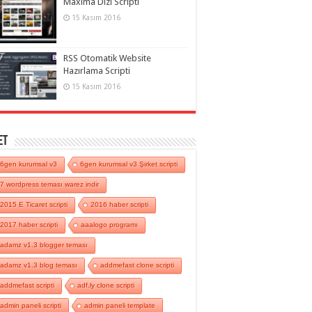
Maxima Dizi Scripti
15 Kasım 2016
RSS Otomatik Website
Hazırlama Scripti
15 Kasım 2016
et
6gen kurumsal v3
6gen kurumsal v3 Şirket scripti
7 wordpress teması warez indir
2015 E Ticaret scripti
2016 haber scripti
2017 haber scripti
aaalogo programı
adamz v1.3 blogger teması
adamz v1.3 blog teması
addmefast clone scripti
addmefast scripti
adf.ly clone scripti
admin paneli scripti
admin paneli template