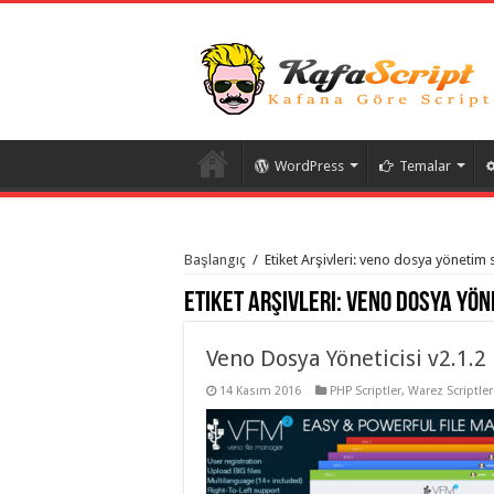
WordPress
Temalar
istanbul
organizasyon
Başlangıç
/
Etiket Arşivleri: veno dosya yönetim s
evden
eve
Etiket Arşivleri:
veno dosya yöne
taşımacılık
,
gaziantep
organizasyon
,
gaziantep
Veno Dosya Yöneticisi v2.1.2
evden
eve
14 Kasım 2016
PHP Scriptler
,
Warez Scriptler
taşımacılık
,
evden
eve
taşımacılık
,
gaziantep
evden