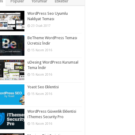
ni
Popüler
Yorumlar
Etiketler
WordPress Seo Uyumlu
Nakliyat Teması
23 Ocak 2017
BeTheme WordPress Teması
Ücretsiz İndir
15 Kasım 2016
uDesing WordPress Kurumsal
Tema İndir
15 Kasım 2016
Yoast Seo Eklentisi
15 Kasım 2016
WordPress Güvenlik Eklentisi
iThemes Security Pro
15 Kasım 2016