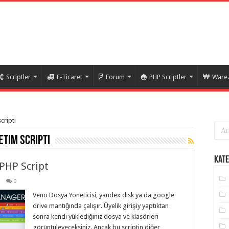
Scriptler
E-Ticaret
Forum
PHP Scriptler
Warez
cripti
tim scripti
Kate
 PHP Script
0
Veno Dosya Yöneticisi, yandex disk ya da google
drive mantığında çalışır. Üyelik girişiy yaptıktan
sonra kendi yüklediğiniz dosya ve klasörleri
görüntüleyeceksiniz. Ancak bu scriptin diğer