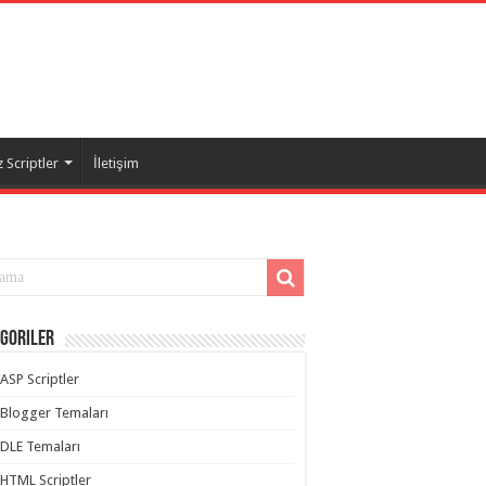
 Scriptler
İletişim
goriler
ASP Scriptler
Blogger Temaları
DLE Temaları
HTML Scriptler