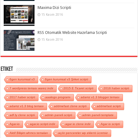
Maxima Dizi Scripti
15 Kasım 2016
RSS Otomatik Website Hazırlama Scripti
15 Kasım 2016
Etiket
6gen kurumsal v3
6gen kurumsal v3 Şirket scripti
7 wordpress teması warez indir
2015 E Ticaret scripti
2016 haber scripti
2017 haber scripti
aaalogo programı
adamz v1.3 blogger teması
adamz v1.3 blog teması
addmefast clone scripti
addmefast scripti
adf.ly clone scripti
admin paneli scripti
admin paneli template
Agar-io
agar.io scripti indir
agar io clone indir
Agar io scripti
Aktif Bilişim whmcs temaları
açılır pencereler wp eklenti ücretsiz