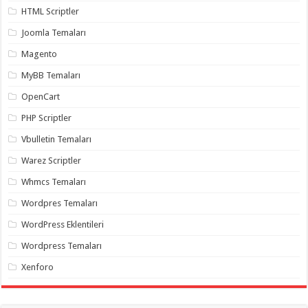
organizasyon
,
HTML Scriptler
gaziantep
organizasyon
,
Joomla Temaları
gaziantep
organizasyon
,
Magento
gaziantep
organizasyon
,
MyBB Temaları
gaziantep
organizasyon
,
OpenCart
gaziantep
palyaço
,
PHP Scriptler
twitter
takipçi
Vbulletin Temaları
hilesi
,
twitter
Warez Scriptler
takipçi
hilesi
,
Whmcs Temaları
instagram
takipçi
Wordpres Temaları
hilesi
,
WordPress Eklentileri
Wordpress Temaları
Xenforo