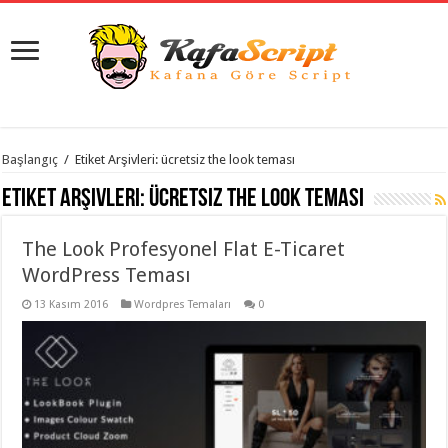
istanbul
Başlangıç
/
Etiket Arşivleri: ücretsiz the look teması
organizasyon
evden
Etiket Arşivleri:
ücretsiz the look teması
eve
taşımacılık
,
gaziantep
The Look Profesyonel Flat E-Ticaret
organizasyon
,
gaziantep
WordPress Teması
evden
eve
13 Kasım 2016
Wordpres Temaları
0
taşımacılık
,
evden
eve
taşımacılık
,
gaziantep
evden
eve
taşımacılık
,
evden
eve