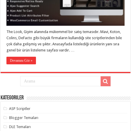
taşımacılık
,
gaziantep
evden
eve
taşımacılık
,
gaziantep
evden
The Look, Giyim alanında mükemmel bir satış temasıdır. Mavi, Koton,
eve
Colins, DeFacto gibi büyük firmaların kullandığı site scriptlerinden bile
taşımacılık
,
gaziantep
çok daha gelişmiş ve şıktır. Anasayfada listelediği ürünlerin yanı sıra
evden
genel bir ürün listeleme sayfası vardır. …
eve
taşımacılık
,
gaziantep
Devamını Gör »
evden
eve
taşımacılık
,
evden
eve
taşımacılık
,
gaziantep
asansörlü
Kategoriler
taşıma
,
gaziantep
ASP Scriptler
evden
eve
taşımacılık
,
Blogger Temaları
gaziantep
organizasyon
,
DLE Temaları
gaziantep