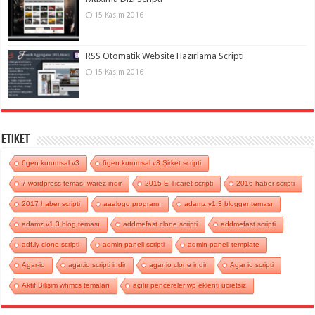
15 Kasım 2016
RSS Otomatik Website Hazırlama Scripti
15 Kasım 2016
Etiket
6gen kurumsal v3
6gen kurumsal v3 Şirket scripti
7 wordpress teması warez indir
2015 E Ticaret scripti
2016 haber scripti
2017 haber scripti
aaalogo programı
adamz v1.3 blogger teması
adamz v1.3 blog teması
addmefast clone scripti
addmefast scripti
adf.ly clone scripti
admin paneli scripti
admin paneli template
Agar-io
agar.io scripti indir
agar io clone indir
Agar io scripti
Aktif Bilişim whmcs temaları
açılır pencereler wp eklenti ücretsiz