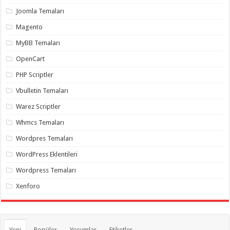
organizasyon
,
Joomla Temaları
gaziantep
organizasyon
,
Magento
gaziantep
organizasyon
,
MyBB Temaları
gaziantep
organizasyon
,
OpenCart
gaziantep
organizasyon
,
PHP Scriptler
gaziantep
palyaço
,
Vbulletin Temaları
twitter
takipçi
Warez Scriptler
hilesi
,
twitter
Whmcs Temaları
takipçi
hilesi
,
instagram
Wordpres Temaları
takipçi
hilesi
,
WordPress Eklentileri
Wordpress Temaları
Xenforo
Yeni
Popüler
Yorumlar
Etiketler