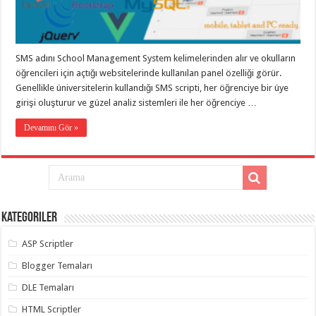
taşımacılık
,
gaziantep
evden
eve
taşımacılık
,
SMS adını School Management System kelimelerinden alır ve okulların
gaziantep
evden
öğrencileri için açtığı websitelerinde kullanılan panel özelliği görür.
eve
Genellikle üniversitelerin kullandığı SMS scripti, her öğrenciye bir üye
taşımacılık
,
girişi oluşturur ve güzel analiz sistemleri ile her öğrenciye …
gaziantep
evden
eve
Devamını Gör »
taşımacılık
,
gaziantep
evden
eve
taşımacılık
,
evden
eve
taşımacılık
,
Kategoriler
gaziantep
asansörlü
taşıma
,
ASP Scriptler
gaziantep
evden
Blogger Temaları
eve
taşımacılık
,
DLE Temaları
gaziantep
organizasyon
,
HTML Scriptler
gaziantep