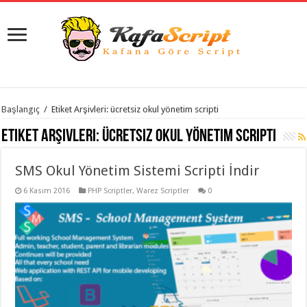
istanbul
Başlangıç
/
Etiket Arşivleri: ücretsiz okul yönetim scripti
organizasyon
evden
Etiket Arşivleri:
ücretsiz okul yönetim scripti
eve
taşımacılık
,
gaziantep
SMS Okul Yönetim Sistemi Scripti İndir
organizasyon
,
gaziantep
evden
6 Kasım 2016
PHP Scriptler
,
Warez Scriptler
0
eve
taşımacılık
,
evden
eve
taşımacılık
,
gaziantep
evden
eve
taşımacılık
,
evden
eve