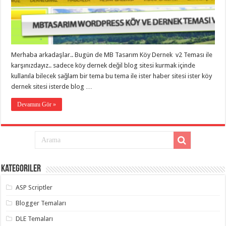
taşımacılık
,
gaziantep
evden
eve
taşımacılık
,
gaziantep
evden
Merhaba arkadaşlar.. Bugün de MB Tasarım Köy Dernek v2 Teması ile
eve
karşınızdayız.. sadece köy dernek değil blog sitesi kurmak içinde
taşımacılık
,
gaziantep
kullanıla bilecek sağlam bir tema bu tema ile ister haber sitesi ister köy
evden
dernek sitesi isterde blog …
eve
taşımacılık
,
gaziantep
Devamını Gör »
evden
eve
taşımacılık
,
evden
eve
taşımacılık
,
gaziantep
asansörlü
Kategoriler
taşıma
,
gaziantep
ASP Scriptler
evden
eve
taşımacılık
,
Blogger Temaları
gaziantep
organizasyon
,
DLE Temaları
gaziantep