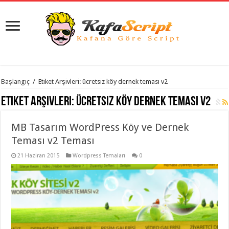
istanbul
Başlangıç
/
Etiket Arşivleri: ücretsiz köy dernek teması v2
organizasyon
evden
Etiket Arşivleri:
ücretsiz köy dernek teması v2
eve
taşımacılık
,
gaziantep
MB Tasarım WordPress Köy ve Dernek
organizasyon
,
gaziantep
Teması v2 Teması
evden
eve
21 Haziran 2015
Wordpress Temaları
0
taşımacılık
,
evden
eve
taşımacılık
,
gaziantep
evden
eve
taşımacılık
,
evden
eve