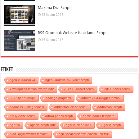
Maxima Dizi Scripti
15 Kasım 2016
RSS Otomatik Website Hazırlama Scripti
15 Kasım 2016
Etiket
6gen kurumsal v3
6gen kurumsal v3 Şirket scripti
7 wordpress teması warez indir
2015 E Ticaret scripti
2016 haber scripti
2017 haber scripti
aaalogo programı
adamz v1.3 blogger teması
adamz v1.3 blog teması
addmefast clone scripti
addmefast scripti
adf.ly clone scripti
admin paneli scripti
admin paneli template
Agar-io
agar.io scripti indir
agar io clone indir
Agar io scripti
Aktif Bilişim whmcs temaları
açılır pencereler wp eklenti ücretsiz