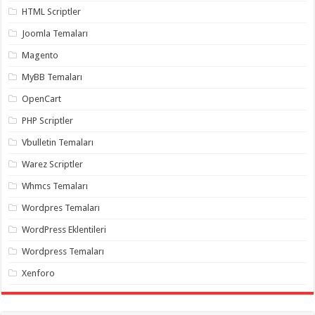
organizasyon
,
HTML Scriptler
gaziantep
organizasyon
,
Joomla Temaları
gaziantep
organizasyon
,
Magento
gaziantep
organizasyon
,
MyBB Temaları
gaziantep
organizasyon
,
OpenCart
gaziantep
palyaço
,
PHP Scriptler
twitter
takipçi
Vbulletin Temaları
hilesi
,
twitter
Warez Scriptler
takipçi
hilesi
,
Whmcs Temaları
instagram
takipçi
Wordpres Temaları
hilesi
,
WordPress Eklentileri
Wordpress Temaları
Xenforo