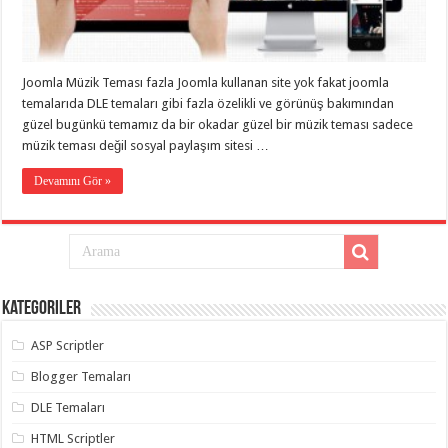
taşımacılık
,
gaziantep
evden
eve
taşımacılık
,
Joomla Müzik Teması fazla Joomla kullanan site yok fakat joomla
gaziantep
evden
temalarıda DLE temaları gibi fazla özelikli ve görünüş bakımından
eve
güzel bugünkü temamız da bir okadar güzel bir müzik teması sadece
taşımacılık
,
müzik teması değil sosyal paylaşım sitesi …
gaziantep
evden
eve
Devamını Gör »
taşımacılık
,
gaziantep
evden
eve
taşımacılık
,
evden
eve
taşımacılık
,
Kategoriler
gaziantep
asansörlü
taşıma
,
ASP Scriptler
gaziantep
evden
Blogger Temaları
eve
taşımacılık
,
DLE Temaları
gaziantep
organizasyon
,
HTML Scriptler
gaziantep