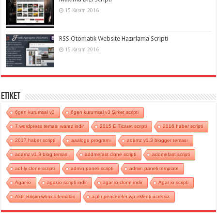
15 Kasım 2016
RSS Otomatik Website Hazırlama Scripti
15 Kasım 2016
Etiket
6gen kurumsal v3
6gen kurumsal v3 Şirket scripti
7 wordpress teması warez indir
2015 E Ticaret scripti
2016 haber scripti
2017 haber scripti
aaalogo programı
adamz v1.3 blogger teması
adamz v1.3 blog teması
addmefast clone scripti
addmefast scripti
adf.ly clone scripti
admin paneli scripti
admin paneli template
Agar-io
agar.io scripti indir
agar io clone indir
Agar io scripti
Aktif Bilişim whmcs temaları
açılır pencereler wp eklenti ücretsiz