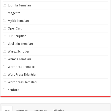
organizasyon
,
Joomla Temaları
gaziantep
organizasyon
,
Magento
gaziantep
organizasyon
,
MyBB Temaları
gaziantep
organizasyon
,
OpenCart
gaziantep
organizasyon
,
PHP Scriptler
gaziantep
palyaço
,
Vbulletin Temaları
twitter
takipçi
Warez Scriptler
hilesi
,
twitter
Whmcs Temaları
takipçi
hilesi
,
instagram
Wordpres Temaları
takipçi
hilesi
,
WordPress Eklentileri
Wordpress Temaları
Xenforo
Yeni
Popüler
Yorumlar
Etiketler