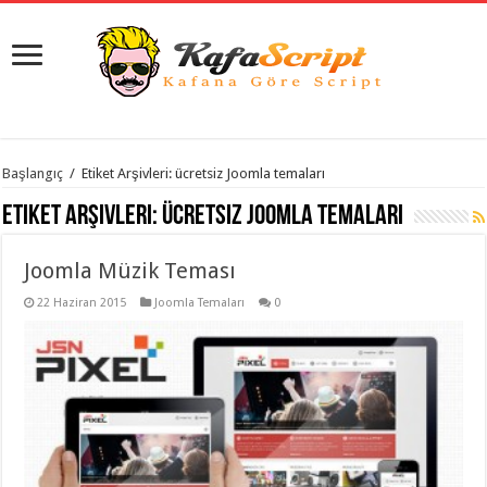
istanbul
Başlangıç
/
Etiket Arşivleri: ücretsiz Joomla temaları
organizasyon
evden
Etiket Arşivleri:
ücretsiz Joomla temaları
eve
taşımacılık
,
gaziantep
Joomla Müzik Teması
organizasyon
,
gaziantep
evden
22 Haziran 2015
Joomla Temaları
0
eve
taşımacılık
,
evden
eve
taşımacılık
,
gaziantep
evden
eve
taşımacılık
,
evden
eve