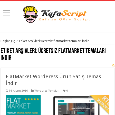
istanbul
Başlangıç
/
Etiket Arşivleri: ücretsiz flatmarket temaları indir
organizasyon
evden
Etiket Arşivleri:
ücretsiz flatmarket temaları
eve
taşımacılık
,
indir
gaziantep
organizasyon
,
gaziantep
evden
FlatMarket WordPress Ürün Satış Teması
eve
taşımacılık
,
İndir
evden
eve
taşımacılık
14 Kasım 2016
,
Wordpres Temaları
0
gaziantep
evden
eve
taşımacılık
,
evden
eve