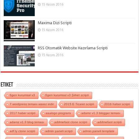
15 Kasım 2016
Maxima Dizi Scripti
15 Kasım 2016
RSS Otomatik Website Hazırlama Scripti
15 Kasım 2016
Etiket
6gen kurumsal v3
6gen kurumsal v3 Şirket scripti
7 wordpress teması warez indir
2015 E Ticaret scripti
2016 haber scripti
2017 haber scripti
aaalogo programı
adamz v1.3 blogger teması
adamz v1.3 blog teması
addmefast clone scripti
addmefast scripti
adf.ly clone scripti
admin paneli scripti
admin paneli template