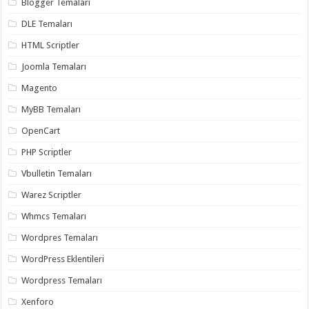
Blogger Temaları
organizasyon
,
gaziantep
DLE Temaları
organizasyon
,
gaziantep
HTML Scriptler
organizasyon
,
gaziantep
Joomla Temaları
organizasyon
,
gaziantep
Magento
organizasyon
,
gaziantep
MyBB Temaları
palyaço
,
twitter
OpenCart
takipçi
hilesi
,
PHP Scriptler
twitter
takipçi
Vbulletin Temaları
hilesi
,
instagram
Warez Scriptler
takipçi
hilesi
,
Whmcs Temaları
Wordpres Temaları
WordPress Eklentileri
Wordpress Temaları
Xenforo