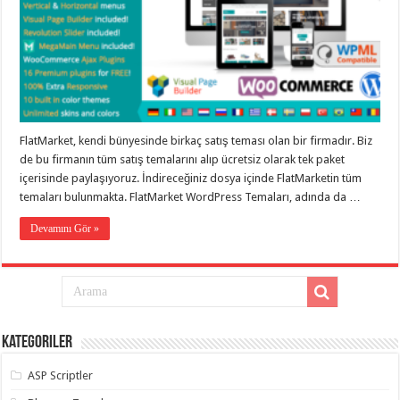
taşımacılık
,
gaziantep
evden
eve
taşımacılık
,
gaziantep
evden
eve
taşımacılık
,
gaziantep
FlatMarket, kendi bünyesinde birkaç satış teması olan bir firmadır. Biz
evden
eve
de bu firmanın tüm satış temalarını alıp ücretsiz olarak tek paket
taşımacılık
,
içerisinde paylaşıyoruz. İndireceğiniz dosya içinde FlatMarketin tüm
gaziantep
temaları bulunmakta. FlatMarket WordPress Temaları, adında da …
evden
eve
taşımacılık
,
Devamını Gör »
evden
eve
taşımacılık
,
gaziantep
asansörlü
taşıma
,
gaziantep
evden
Kategoriler
eve
taşımacılık
,
gaziantep
ASP Scriptler
organizasyon
,
gaziantep