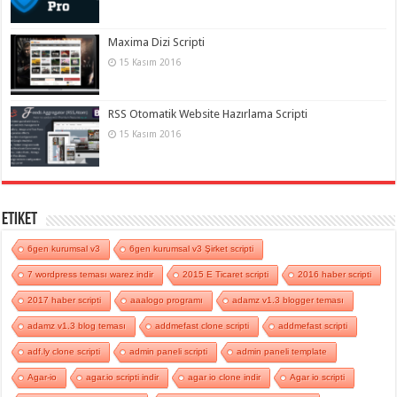
Maxima Dizi Scripti
15 Kasım 2016
RSS Otomatik Website Hazırlama Scripti
15 Kasım 2016
Etiket
6gen kurumsal v3
6gen kurumsal v3 Şirket scripti
7 wordpress teması warez indir
2015 E Ticaret scripti
2016 haber scripti
2017 haber scripti
aaalogo programı
adamz v1.3 blogger teması
adamz v1.3 blog teması
addmefast clone scripti
addmefast scripti
adf.ly clone scripti
admin paneli scripti
admin paneli template
Agar-io
agar.io scripti indir
agar io clone indir
Agar io scripti