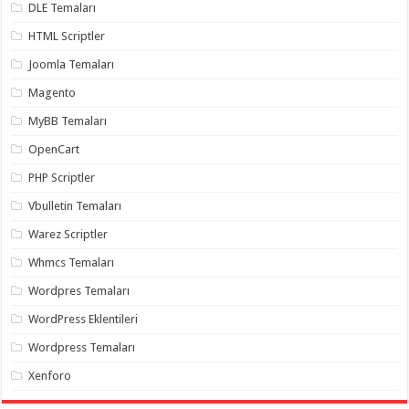
DLE Temaları
organizasyon
,
gaziantep
HTML Scriptler
organizasyon
,
gaziantep
Joomla Temaları
organizasyon
,
gaziantep
Magento
organizasyon
,
gaziantep
MyBB Temaları
organizasyon
,
gaziantep
OpenCart
palyaço
,
twitter
takipçi
PHP Scriptler
hilesi
,
twitter
Vbulletin Temaları
takipçi
hilesi
,
Warez Scriptler
instagram
takipçi
Whmcs Temaları
hilesi
,
Wordpres Temaları
WordPress Eklentileri
Wordpress Temaları
Xenforo