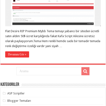
taşımacılık
,
gaziantep
evden
eve
taşımacılık
,
gaziantep
evden
eve
Flat Desire RIP Premium Mybb Tema temayı yabancı bir siteden ücretli
taşımacılık
,
gaziantep
satın aldım 50$ ücret karşılığında fakat Kafa Script Ailesine ücretsiz
evden
olarak paylaşıyorum.Tema Hem renkli hemde sade bir temadır temada
eve
taşımacılık
,
renk değiştirme özeliği vardır yani siyah …
gaziantep
evden
Devamını Gör »
eve
taşımacılık
,
evden
eve
taşımacılık
,
gaziantep
asansörlü
taşıma
,
Kategoriler
gaziantep
evden
eve
ASP Scriptler
taşımacılık
,
gaziantep
Blogger Temaları
organizasyon
,
gaziantep