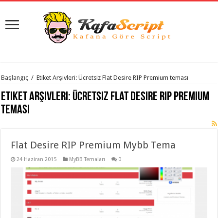
istanbul
Başlangıç
/
Etiket Arşivleri: Ücretsiz Flat Desire RIP Premium teması
organizasyon
evden
Etiket Arşivleri:
Ücretsiz Flat Desire RIP Premium
eve
taşımacılık
,
teması
gaziantep
organizasyon
,
gaziantep
evden
Flat Desire RIP Premium Mybb Tema
eve
taşımacılık
,
evden
24 Haziran 2015
MyBB Temaları
0
eve
taşımacılık
,
gaziantep
evden
eve
taşımacılık
,
evden
eve