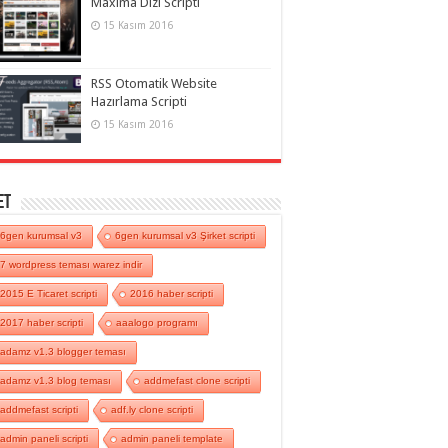
Maxima Dizi Scripti
15 Kasım 2016
RSS Otomatik Website
Hazırlama Scripti
15 Kasım 2016
et
6gen kurumsal v3
6gen kurumsal v3 Şirket scripti
7 wordpress teması warez indir
2015 E Ticaret scripti
2016 haber scripti
2017 haber scripti
aaalogo programı
adamz v1.3 blogger teması
adamz v1.3 blog teması
addmefast clone scripti
addmefast scripti
adf.ly clone scripti
admin paneli scripti
admin paneli template