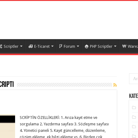
Scriptler
E-Ticaret
Forum
PHP Scriptler
Warez
cripti
Kate
SCRİPTİN ÖZELLİKLERİ: 1. Arıza kayıt etme ve
sorgulama 2. Yazdırma sayfası 3. Sözleşme sayfası
4. Yönetici paneli 5. Kayıt güncelleme, düzenleme,
çözüm ekleme, ek bilgi ekleme vs. 6. Birden çok