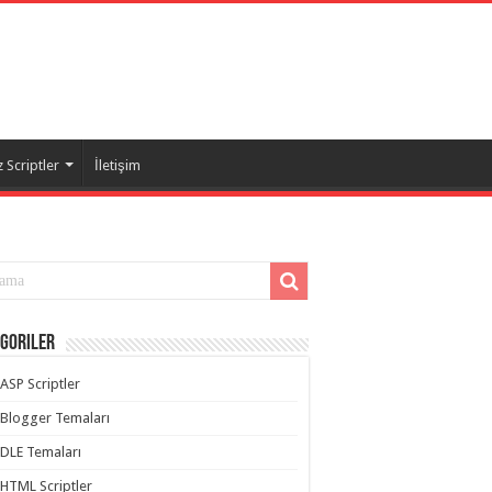
 Scriptler
İletişim
goriler
ASP Scriptler
Blogger Temaları
DLE Temaları
HTML Scriptler