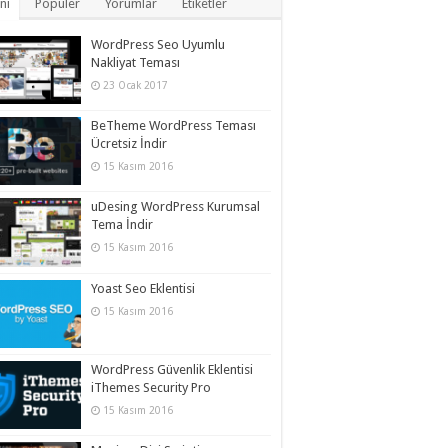
ni
Popüler
Yorumlar
Etiketler
WordPress Seo Uyumlu
Nakliyat Teması
23 Ocak 2017
BeTheme WordPress Teması
Ücretsiz İndir
15 Kasım 2016
uDesing WordPress Kurumsal
Tema İndir
15 Kasım 2016
Yoast Seo Eklentisi
15 Kasım 2016
WordPress Güvenlik Eklentisi
iThemes Security Pro
15 Kasım 2016