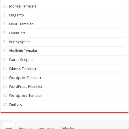
organizasyon
,
Joomla Temaları
gaziantep
organizasyon
,
Magento
gaziantep
organizasyon
,
MyBB Temaları
gaziantep
organizasyon
,
OpenCart
gaziantep
organizasyon
,
PHP Scriptler
gaziantep
palyaço
,
Vbulletin Temaları
twitter
takipçi
Warez Scriptler
hilesi
,
twitter
Whmcs Temaları
takipçi
hilesi
,
instagram
Wordpres Temaları
takipçi
hilesi
,
WordPress Eklentileri
Wordpress Temaları
Xenforo
Yeni
Popüler
Yorumlar
Etiketler