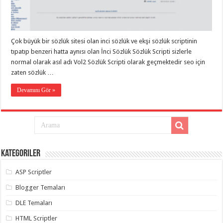
taşımacılık
,
gaziantep
evden
eve
taşımacılık
,
Çok büyük bir sözlük sitesi olan inci sözlük ve ekşi sözlük scriptinin
gaziantep
evden
tıpatıp benzeri hatta aynısı olan İnci Sözlük Sözlük Scripti sizlerle
eve
normal olarak asıl adı Vol2 Sözlük Scripti olarak geçmektedir seo için
taşımacılık
,
zaten sözlük …
gaziantep
evden
eve
Devamını Gör »
taşımacılık
,
gaziantep
evden
eve
taşımacılık
,
evden
eve
taşımacılık
,
Kategoriler
gaziantep
asansörlü
taşıma
,
ASP Scriptler
gaziantep
evden
Blogger Temaları
eve
taşımacılık
,
DLE Temaları
gaziantep
organizasyon
,
HTML Scriptler
gaziantep