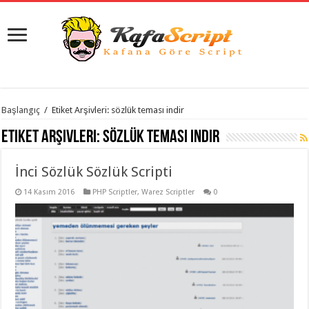
istanbul
Başlangıç
/
Etiket Arşivleri: sözlük teması indir
organizasyon
evden
Etiket Arşivleri:
sözlük teması indir
eve
taşımacılık
,
gaziantep
İnci Sözlük Sözlük Scripti
organizasyon
,
gaziantep
evden
14 Kasım 2016
PHP Scriptler
,
Warez Scriptler
0
eve
taşımacılık
,
evden
eve
taşımacılık
,
gaziantep
evden
eve
taşımacılık
,
evden
eve