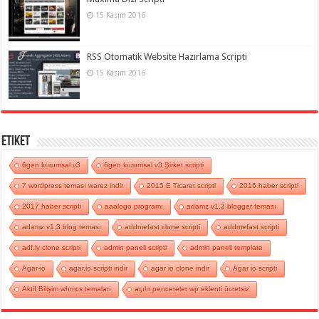
15 Kasım 2016
RSS Otomatik Website Hazırlama Scripti
15 Kasım 2016
Etiket
6gen kurumsal v3
6gen kurumsal v3 Şirket scripti
7 wordpress teması warez indir
2015 E Ticaret scripti
2016 haber scripti
2017 haber scripti
aaalogo programı
adamz v1.3 blogger teması
adamz v1.3 blog teması
addmefast clone scripti
addmefast scripti
adf.ly clone scripti
admin paneli scripti
admin paneli template
Agar-io
agar.io scripti indir
agar io clone indir
Agar io scripti
Aktif Bilişim whmcs temaları
açılır pencereler wp eklenti ücretsiz