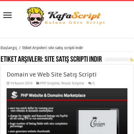
istanbul
Başlangıç
/
Etiket Arşivleri: site satış scripti indir
organizasyon
evden
Etiket Arşivleri:
site satış scripti indir
eve
taşımacılık
,
gaziantep
Domain ve Web Site Satış Scripti
organizasyon
,
gaziantep
evden
14 Kasım 2016
PHP Scriptler
,
Warez Scriptler
0
eve
taşımacılık
,
evden
eve
taşımacılık
,
gaziantep
evden
eve
taşımacılık
,
evden
eve