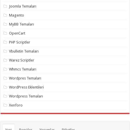
organizasyon
,
Joomla Temaları
gaziantep
organizasyon
,
Magento
gaziantep
organizasyon
,
MyBB Temaları
gaziantep
organizasyon
,
OpenCart
gaziantep
organizasyon
,
PHP Scriptler
gaziantep
palyaço
,
Vbulletin Temaları
twitter
takipçi
Warez Scriptler
hilesi
,
twitter
Whmcs Temaları
takipçi
hilesi
,
instagram
Wordpres Temaları
takipçi
hilesi
,
WordPress Eklentileri
Wordpress Temaları
Xenforo
Yeni
Popüler
Yorumlar
Etiketler