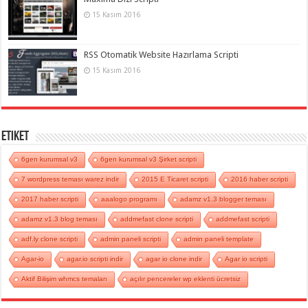
15 Kasım 2016
RSS Otomatik Website Hazırlama Scripti
15 Kasım 2016
Etiket
6gen kurumsal v3
6gen kurumsal v3 Şirket scripti
7 wordpress teması warez indir
2015 E Ticaret scripti
2016 haber scripti
2017 haber scripti
aaalogo programı
adamz v1.3 blogger teması
adamz v1.3 blog teması
addmefast clone scripti
addmefast scripti
adf.ly clone scripti
admin paneli scripti
admin paneli template
Agar-io
agar.io scripti indir
agar io clone indir
Agar io scripti
Aktif Bilişim whmcs temaları
açılır pencereler wp eklenti ücretsiz