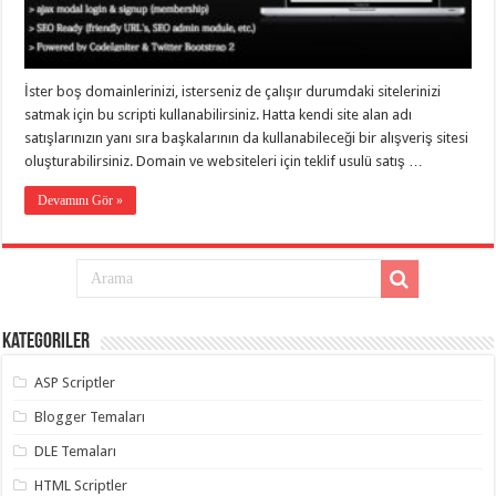
taşımacılık
,
gaziantep
evden
eve
taşımacılık
,
İster boş domainlerinizi, isterseniz de çalışır durumdaki sitelerinizi
gaziantep
evden
satmak için bu scripti kullanabilirsiniz. Hatta kendi site alan adı
eve
satışlarınızın yanı sıra başkalarının da kullanabileceği bir alışveriş sitesi
taşımacılık
,
oluşturabilirsiniz. Domain ve websiteleri için teklif usulü satış …
gaziantep
evden
eve
Devamını Gör »
taşımacılık
,
gaziantep
evden
eve
taşımacılık
,
evden
eve
taşımacılık
,
Kategoriler
gaziantep
asansörlü
taşıma
,
ASP Scriptler
gaziantep
evden
Blogger Temaları
eve
taşımacılık
,
DLE Temaları
gaziantep
organizasyon
,
HTML Scriptler
gaziantep