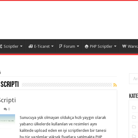
Scriptler
E-Ticaret
Forum
PHP Scriptler
Warez
i
scripti
Kate
cripti
0
Sunucuya yük olmayan oldukça hızlı yaygın olarak
yabancı ülkelerde kullanılan ve resimleri aynı
kalitede upload eden en iyi scriptlerden bir tanesi
bu tür yazılımlar yüksek fiyatlara satılmakta PHP