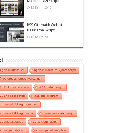
Maxima Dizi Scripti
15 Kasım 2016
RSS Otomatik Website
Hazırlama Scripti
15 Kasım 2016
et
6gen kurumsal v3
6gen kurumsal v3 Şirket scripti
7 wordpress teması warez indir
2015 E Ticaret scripti
2016 haber scripti
2017 haber scripti
aaalogo programı
adamz v1.3 blogger teması
adamz v1.3 blog teması
addmefast clone scripti
addmefast scripti
adf.ly clone scripti
admin paneli scripti
admin paneli template