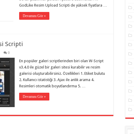
GodLike Resim Upload Scripti de yüksek fiyatlara …
Devamını Gör »
i Scripti
0
En popüler galeri scriptlerinden biri olan W-Script
v3.4.0 ile güzel bir galeri sitesi kurabilir ve resim
galerisi oluşturabilirsiniz. Özellikleri 1. Etiket bulutu
2. Kullanıcı istatistiği 3. Ajax ile anlık arama 4.
Resimleri otomatik boyutlandırma 5. …
Devamını Gör »