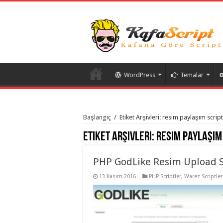
WordPress
Temalar
istanbul
organizasyon
Başlangıç
/
Etiket Arşivleri: resim paylaşım script
evden
eve
Etiket Arşivleri:
resim paylaşım 
taşımacılık
,
gaziantep
organizasyon
,
gaziantep
PHP GodLike Resim Upload S
evden
eve
13 Kasım 2016
PHP Scriptler
,
Warez Scriptler
taşımacılık
,
evden
eve
taşımacılık
,
gaziantep
evden