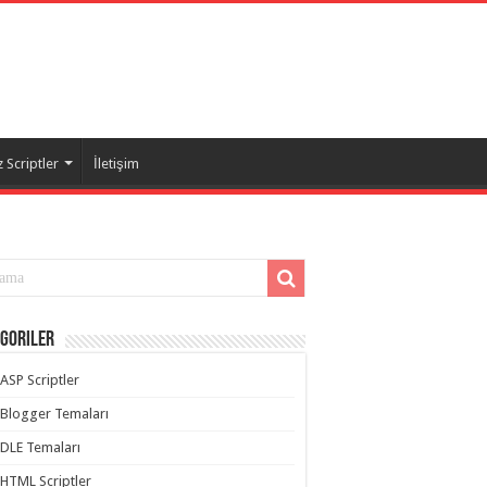
 Scriptler
İletişim
goriler
ASP Scriptler
Blogger Temaları
DLE Temaları
HTML Scriptler