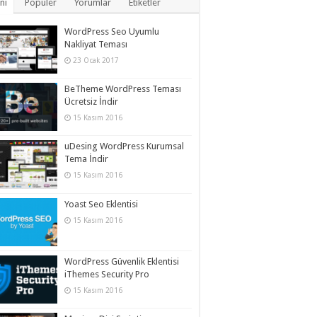
ni
Popüler
Yorumlar
Etiketler
WordPress Seo Uyumlu
Nakliyat Teması
23 Ocak 2017
BeTheme WordPress Teması
Ücretsiz İndir
15 Kasım 2016
uDesing WordPress Kurumsal
Tema İndir
15 Kasım 2016
Yoast Seo Eklentisi
15 Kasım 2016
WordPress Güvenlik Eklentisi
iThemes Security Pro
15 Kasım 2016