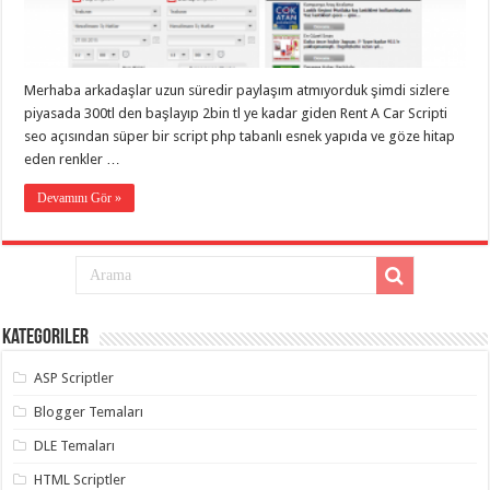
taşımacılık
,
gaziantep
evden
eve
taşımacılık
,
Merhaba arkadaşlar uzun süredir paylaşım atmıyorduk şimdi sizlere
gaziantep
evden
piyasada 300tl den başlayıp 2bin tl ye kadar giden Rent A Car Scripti
eve
seo açısından süper bir script php tabanlı esnek yapıda ve göze hitap
taşımacılık
,
eden renkler …
gaziantep
evden
eve
Devamını Gör »
taşımacılık
,
gaziantep
evden
eve
taşımacılık
,
evden
eve
taşımacılık
,
Kategoriler
gaziantep
asansörlü
taşıma
,
ASP Scriptler
gaziantep
evden
Blogger Temaları
eve
taşımacılık
,
DLE Temaları
gaziantep
organizasyon
,
HTML Scriptler
gaziantep