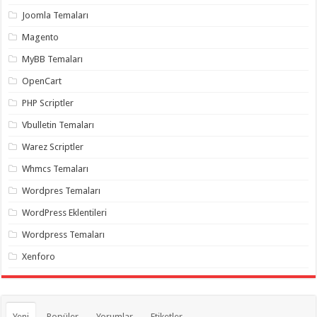
organizasyon
,
Joomla Temaları
gaziantep
organizasyon
,
Magento
gaziantep
organizasyon
,
MyBB Temaları
gaziantep
organizasyon
,
OpenCart
gaziantep
organizasyon
,
PHP Scriptler
gaziantep
palyaço
,
Vbulletin Temaları
twitter
takipçi
Warez Scriptler
hilesi
,
twitter
Whmcs Temaları
takipçi
hilesi
,
instagram
Wordpres Temaları
takipçi
hilesi
,
WordPress Eklentileri
Wordpress Temaları
Xenforo
Yeni
Popüler
Yorumlar
Etiketler