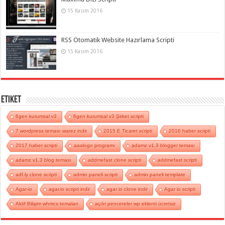
15 Kasım 2016
RSS Otomatik Website Hazırlama Scripti
15 Kasım 2016
Etiket
6gen kurumsal v3
6gen kurumsal v3 Şirket scripti
7 wordpress teması warez indir
2015 E Ticaret scripti
2016 haber scripti
2017 haber scripti
aaalogo programı
adamz v1.3 blogger teması
adamz v1.3 blog teması
addmefast clone scripti
addmefast scripti
adf.ly clone scripti
admin paneli scripti
admin paneli template
Agar-io
agar.io scripti indir
agar io clone indir
Agar io scripti
Aktif Bilişim whmcs temaları
açılır pencereler wp eklenti ücretsiz