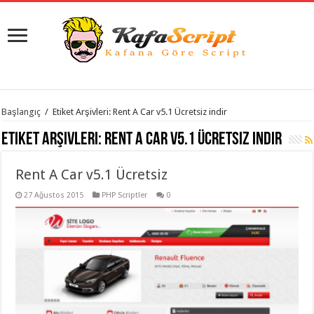
istanbul
Başlangıç
/
Etiket Arşivleri: Rent A Car v5.1 Ücretsiz indir
organizasyon
evden
Etiket Arşivleri:
Rent A Car v5.1 Ücretsiz indir
eve
taşımacılık
,
gaziantep
Rent A Car v5.1 Ücretsiz
organizasyon
,
gaziantep
evden
27 Ağustos 2015
PHP Scriptler
0
eve
taşımacılık
,
evden
eve
taşımacılık
,
gaziantep
evden
eve
taşımacılık
,
evden
eve