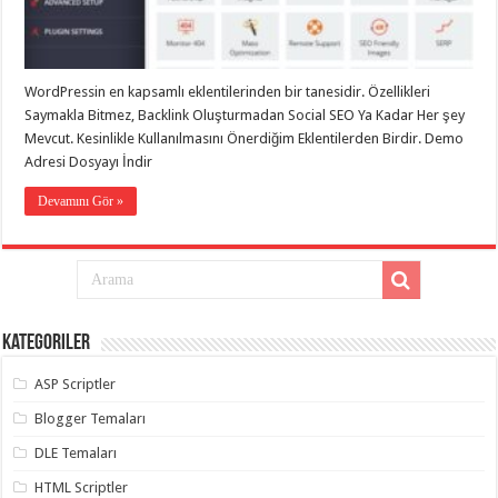
taşımacılık
,
gaziantep
evden
eve
taşımacılık
,
WordPressin en kapsamlı eklentilerinden bir tanesidir. Özellikleri
gaziantep
evden
Saymakla Bitmez, Backlink Oluşturmadan Social SEO Ya Kadar Her şey
eve
Mevcut. Kesinlikle Kullanılmasını Önerdiğim Eklentilerden Birdir. Demo
taşımacılık
,
Adresi Dosyayı İndir
gaziantep
evden
eve
Devamını Gör »
taşımacılık
,
gaziantep
evden
eve
taşımacılık
,
evden
eve
taşımacılık
,
Kategoriler
gaziantep
asansörlü
taşıma
,
ASP Scriptler
gaziantep
evden
Blogger Temaları
eve
taşımacılık
,
DLE Temaları
gaziantep
organizasyon
,
HTML Scriptler
gaziantep