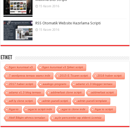
15 Kasım 2016
RSS Otomatik Website Hazırlama Scripti
15 Kasım 2016
Etiket
6gen kurumsal v3
6gen kurumsal v3 Şirket scripti
7 wordpress teması warez indir
2015 E Ticaret scripti
2016 haber scripti
2017 haber scripti
aaalogo programı
adamz v1.3 blogger teması
adamz v1.3 blog teması
addmefast clone scripti
addmefast scripti
adf.ly clone scripti
admin paneli scripti
admin paneli template
Agar-io
agar.io scripti indir
agar io clone indir
Agar io scripti
Aktif Bilişim whmcs temaları
açılır pencereler wp eklenti ücretsiz