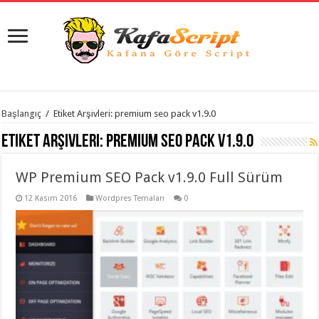
istanbul
Başlangıç
/
Etiket Arşivleri: premium seo pack v1.9.0
organizasyon
evden
Etiket Arşivleri:
premium seo pack v1.9.0
eve
taşımacılık
,
gaziantep
WP Premium SEO Pack v1.9.0 Full Sürüm
organizasyon
,
gaziantep
evden
12 Kasım 2016
Wordpres Temaları
0
eve
taşımacılık
,
evden
eve
taşımacılık
,
gaziantep
evden
eve
taşımacılık
,
evden
eve