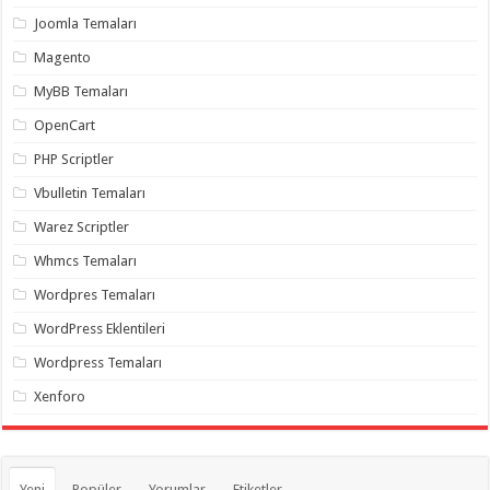
organizasyon
,
Joomla Temaları
gaziantep
organizasyon
,
Magento
gaziantep
organizasyon
,
MyBB Temaları
gaziantep
organizasyon
,
OpenCart
gaziantep
organizasyon
,
PHP Scriptler
gaziantep
palyaço
,
Vbulletin Temaları
twitter
takipçi
Warez Scriptler
hilesi
,
twitter
Whmcs Temaları
takipçi
hilesi
,
instagram
Wordpres Temaları
takipçi
hilesi
,
WordPress Eklentileri
Wordpress Temaları
Xenforo
Yeni
Popüler
Yorumlar
Etiketler