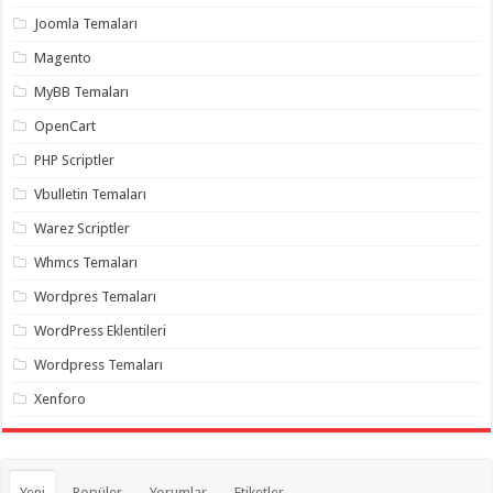
organizasyon
,
Joomla Temaları
gaziantep
organizasyon
,
Magento
gaziantep
organizasyon
,
MyBB Temaları
gaziantep
organizasyon
,
OpenCart
gaziantep
organizasyon
,
PHP Scriptler
gaziantep
palyaço
,
Vbulletin Temaları
twitter
takipçi
Warez Scriptler
hilesi
,
twitter
Whmcs Temaları
takipçi
hilesi
,
instagram
Wordpres Temaları
takipçi
hilesi
,
WordPress Eklentileri
Wordpress Temaları
Xenforo
Yeni
Popüler
Yorumlar
Etiketler