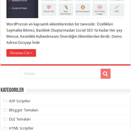
taşımacılık
,
gaziantep
evden
eve
taşımacılık
,
WordPressin en kapsamlı eklentilerinden bir tanesidir. Özellikleri
gaziantep
evden
Saymakla Bitmez, Backlink Oluşturmadan Social SEO Ya Kadar Her şey
eve
Mevcut. Kesinlikle Kullanılmasını Önerdiğim Eklentilerden Birdir. Demo
taşımacılık
,
Adresi Dosyayı İndir
gaziantep
evden
eve
Devamını Gör »
taşımacılık
,
gaziantep
evden
eve
taşımacılık
,
evden
eve
taşımacılık
,
Kategoriler
gaziantep
asansörlü
taşıma
,
ASP Scriptler
gaziantep
evden
Blogger Temaları
eve
taşımacılık
,
DLE Temaları
gaziantep
organizasyon
,
HTML Scriptler
gaziantep