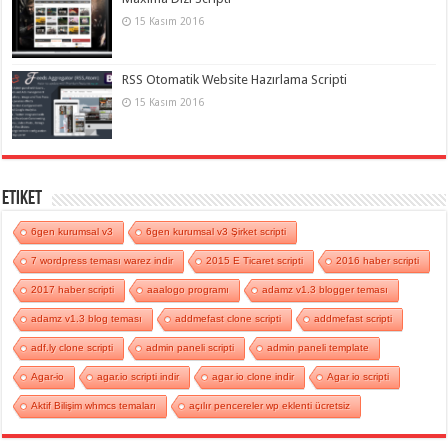
15 Kasım 2016
RSS Otomatik Website Hazırlama Scripti
15 Kasım 2016
Etiket
6gen kurumsal v3
6gen kurumsal v3 Şirket scripti
7 wordpress teması warez indir
2015 E Ticaret scripti
2016 haber scripti
2017 haber scripti
aaalogo programı
adamz v1.3 blogger teması
adamz v1.3 blog teması
addmefast clone scripti
addmefast scripti
adf.ly clone scripti
admin paneli scripti
admin paneli template
Agar-io
agar.io scripti indir
agar io clone indir
Agar io scripti
Aktif Bilişim whmcs temaları
açılır pencereler wp eklenti ücretsiz