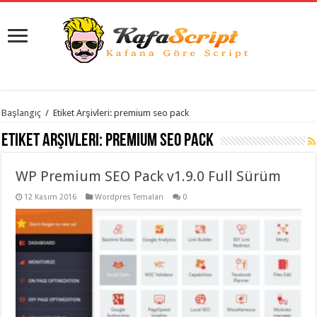
istanbul
Başlangıç
/
Etiket Arşivleri: premium seo pack
organizasyon
evden
Etiket Arşivleri:
premium seo pack
eve
taşımacılık
,
gaziantep
WP Premium SEO Pack v1.9.0 Full Sürüm
organizasyon
,
gaziantep
evden
12 Kasım 2016
Wordpres Temaları
0
eve
taşımacılık
,
evden
eve
taşımacılık
,
gaziantep
evden
eve
taşımacılık
,
evden
eve