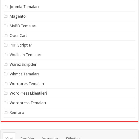
organizasyon
,
Joomla Temaları
gaziantep
organizasyon
,
Magento
gaziantep
organizasyon
,
MyBB Temaları
gaziantep
organizasyon
,
OpenCart
gaziantep
organizasyon
,
PHP Scriptler
gaziantep
palyaço
,
Vbulletin Temaları
twitter
takipçi
Warez Scriptler
hilesi
,
twitter
Whmcs Temaları
takipçi
hilesi
,
instagram
Wordpres Temaları
takipçi
hilesi
,
WordPress Eklentileri
Wordpress Temaları
Xenforo
Yeni
Popüler
Yorumlar
Etiketler