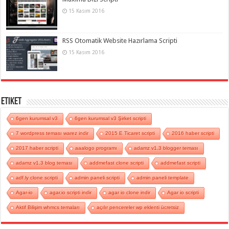
15 Kasım 2016
RSS Otomatik Website Hazırlama Scripti
15 Kasım 2016
Etiket
6gen kurumsal v3
6gen kurumsal v3 Şirket scripti
7 wordpress teması warez indir
2015 E Ticaret scripti
2016 haber scripti
2017 haber scripti
aaalogo programı
adamz v1.3 blogger teması
adamz v1.3 blog teması
addmefast clone scripti
addmefast scripti
adf.ly clone scripti
admin paneli scripti
admin paneli template
Agar-io
agar.io scripti indir
agar io clone indir
Agar io scripti
Aktif Bilişim whmcs temaları
açılır pencereler wp eklenti ücretsiz