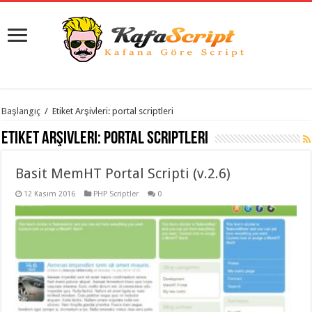
istanbul
Başlangıç
/
Etiket Arşivleri: portal scriptleri
organizasyon
evden
Etiket Arşivleri:
portal scriptleri
eve
taşımacılık
,
gaziantep
Basit MemHT Portal Scripti (v.2.6)
organizasyon
,
gaziantep
evden
12 Kasım 2016
PHP Scriptler
0
eve
taşımacılık
,
evden
eve
taşımacılık
,
gaziantep
evden
eve
taşımacılık
,
evden
eve