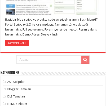
taşımacılık
,
gaziantep
evden
eve
taşımacılık
,
Basit bir blog scripti ve oldukça sade ve güzel tasarımlı Basit MemHT
gaziantep
evden
Portal Scripti (v.2.6) ile karşınızdayız. Tamamen türkce desteği
eve
bulunmakta. Full seo uyumlu. Forum içerisinde mevcut. Resim galerisi
taşımacılık
,
bulunmakta. Demo Adresi Dosyayı İndir
gaziantep
evden
eve
Devamını Gör »
taşımacılık
,
gaziantep
evden
eve
taşımacılık
,
evden
eve
taşımacılık
,
Kategoriler
gaziantep
asansörlü
taşıma
,
ASP Scriptler
gaziantep
evden
Blogger Temaları
eve
taşımacılık
,
DLE Temaları
gaziantep
organizasyon
,
HTML Scriptler
gaziantep