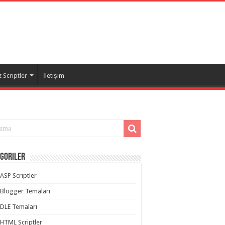
 Scriptler
İletişim
goriler
ASP Scriptler
Blogger Temaları
DLE Temaları
HTML Scriptler