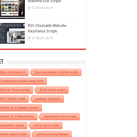
Maxima Dizi Scripti
15 Kasım 2016
RSS Otomatik Website
Hazırlama Scripti
15 Kasım 2016
et
6gen kurumsal v3
6gen kurumsal v3 Şirket scripti
7 wordpress teması warez indir
2015 E Ticaret scripti
2016 haber scripti
2017 haber scripti
aaalogo programı
adamz v1.3 blogger teması
adamz v1.3 blog teması
addmefast clone scripti
addmefast scripti
adf.ly clone scripti
admin paneli scripti
admin paneli template