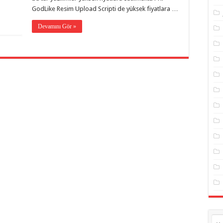
GodLike Resim Upload Scripti de yüksek fiyatlara …
Devamını Gör »