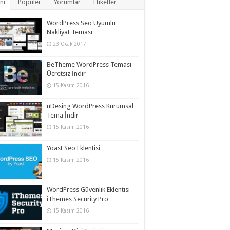
ni
Popüler
Yorumlar
Etiketler
WordPress Seo Uyumlu
Nakliyat Teması
23 Ocak 2017
BeTheme WordPress Teması
Ücretsiz İndir
15 Kasım 2016
uDesing WordPress Kurumsal
Tema İndir
15 Kasım 2016
Yoast Seo Eklentisi
15 Kasım 2016
WordPress Güvenlik Eklentisi
iThemes Security Pro
15 Kasım 2016