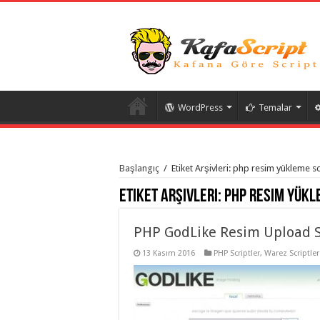
WordPress
Temalar
istanbul
organizasyon
Başlangıç
/
Etiket Arşivleri: php resim yükleme sc
evden
eve
Etiket Arşivleri:
php resim yükl
taşımacılık
,
gaziantep
organizasyon
,
gaziantep
PHP GodLike Resim Upload S
evden
eve
13 Kasım 2016
PHP Scriptler
,
Warez Scriptler
taşımacılık
,
evden
eve
taşımacılık
,
gaziantep
evden