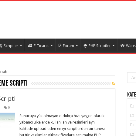
Scriptler
E-Ticaret
Forum
PHP Scriptler
Warez
ripti
eme scripti
Kate
cripti
0
Sunucuya yük olmayan oldukça hızlı yaygın olarak
yabancı ülkelerde kullanılan ve resimleri aynı
kalitede upload eden en iyi scriptlerden bir tanesi
bu tür yazılımlar yüksek fiyatlara satılmakta PHP