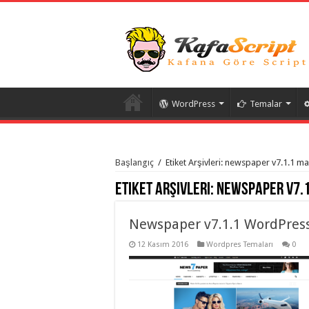
WordPress
Temalar
istanbul
organizasyon
Başlangıç
/
Etiket Arşivleri: newspaper v7.1.1 m
evden
eve
Etiket Arşivleri:
newspaper v7.1
taşımacılık
,
gaziantep
organizasyon
,
gaziantep
Newspaper v7.1.1 WordPres
evden
eve
12 Kasım 2016
Wordpres Temaları
0
taşımacılık
,
evden
eve
taşımacılık
,
gaziantep
evden