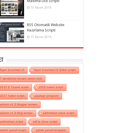
Maxima Dizi Scripti
15 Kasım 2016
RSS Otomatik Website
Hazırlama Scripti
15 Kasım 2016
et
6gen kurumsal v3
6gen kurumsal v3 Şirket scripti
7 wordpress teması warez indir
2015 E Ticaret scripti
2016 haber scripti
2017 haber scripti
aaalogo programı
adamz v1.3 blogger teması
adamz v1.3 blog teması
addmefast clone scripti
addmefast scripti
adf.ly clone scripti
admin paneli scripti
admin paneli template