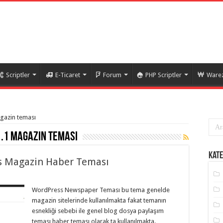
Scriptler
E-Ticaret
Forum
PHP Scriptler
Warez
agazin teması
.1 magazin teması
Kate
s Magazin Haber Teması
WordPress Newspaper Teması bu tema genelde
magazin sitelerinde kullanılmakta fakat temanın
esnekliği sebebi ile genel blog dosya paylaşım
teması haber teması olarak ta kullanılmakta.