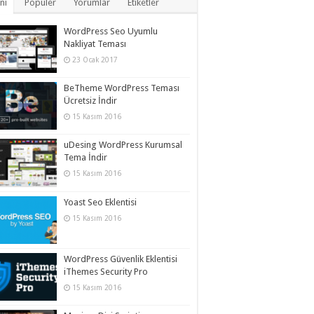
ni
Popüler
Yorumlar
Etiketler
WordPress Seo Uyumlu
Nakliyat Teması
23 Ocak 2017
BeTheme WordPress Teması
Ücretsiz İndir
15 Kasım 2016
uDesing WordPress Kurumsal
Tema İndir
15 Kasım 2016
Yoast Seo Eklentisi
15 Kasım 2016
WordPress Güvenlik Eklentisi
iThemes Security Pro
15 Kasım 2016