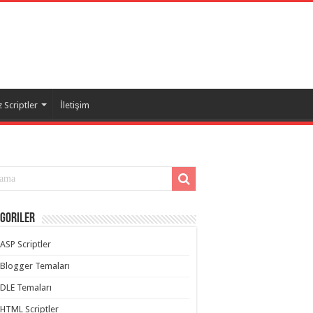
 Scriptler
İletişim
goriler
ASP Scriptler
Blogger Temaları
DLE Temaları
HTML Scriptler