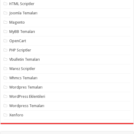
HTML Scriptler
organizasyon
,
gaziantep
Joomla Temaları
organizasyon
,
gaziantep
organizasyon
,
Magento
gaziantep
organizasyon
,
MyBB Temaları
gaziantep
organizasyon
,
OpenCart
gaziantep
palyaço
,
PHP Scriptler
twitter
takipçi
Vbulletin Temaları
hilesi
,
twitter
Warez Scriptler
takipçi
hilesi
,
Whmcs Temaları
instagram
takipçi
Wordpres Temaları
hilesi
,
WordPress Eklentileri
Wordpress Temaları
Xenforo