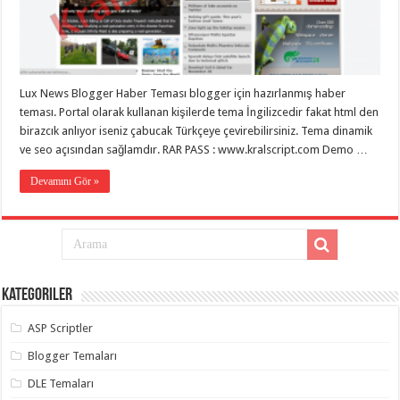
taşımacılık
,
gaziantep
evden
eve
taşımacılık
,
gaziantep
evden
Lux News Blogger Haber Teması blogger için hazırlanmış haber
eve
teması. Portal olarak kullanan kişilerde tema İngilizcedir fakat html den
taşımacılık
,
birazcık anlıyor iseniz çabucak Türkçeye çevirebilirsiniz. Tema dinamik
gaziantep
evden
ve seo açısından sağlamdır. RAR PASS : www.kralscript.com Demo …
eve
taşımacılık
,
Devamını Gör »
gaziantep
evden
eve
taşımacılık
,
evden
eve
taşımacılık
,
gaziantep
asansörlü
Kategoriler
taşıma
,
gaziantep
ASP Scriptler
evden
eve
Blogger Temaları
taşımacılık
,
gaziantep
DLE Temaları
organizasyon
,
gaziantep