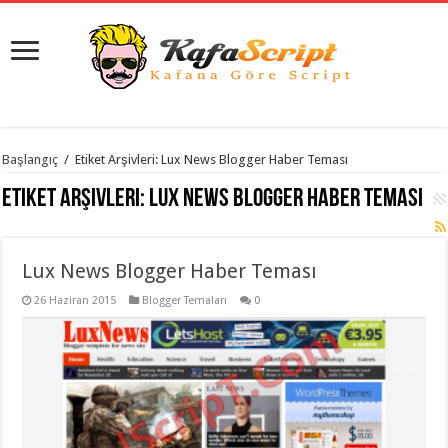
istanbul
Başlangıç
/
Etiket Arşivleri: Lux News Blogger Haber Teması
organizasyon
evden
Etiket Arşivleri:
Lux News Blogger Haber Teması
eve
taşımacılık
,
gaziantep
organizasyon
,
gaziantep
Lux News Blogger Haber Teması
evden
eve
26 Haziran 2015
Blogger Temaları
0
taşımacılık
,
evden
eve
taşımacılık
,
gaziantep
evden
eve
taşımacılık
,
evden
eve