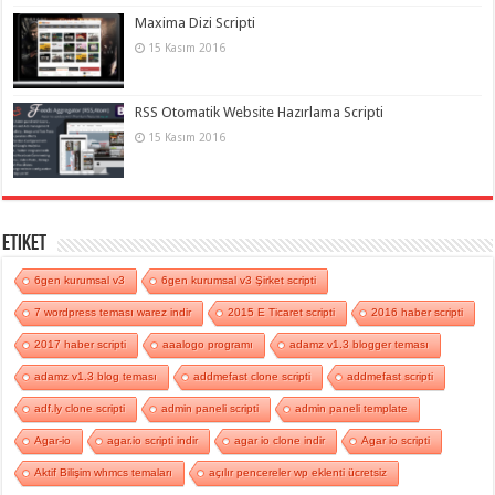
Maxima Dizi Scripti
15 Kasım 2016
RSS Otomatik Website Hazırlama Scripti
15 Kasım 2016
Etiket
6gen kurumsal v3
6gen kurumsal v3 Şirket scripti
7 wordpress teması warez indir
2015 E Ticaret scripti
2016 haber scripti
2017 haber scripti
aaalogo programı
adamz v1.3 blogger teması
adamz v1.3 blog teması
addmefast clone scripti
addmefast scripti
adf.ly clone scripti
admin paneli scripti
admin paneli template
Agar-io
agar.io scripti indir
agar io clone indir
Agar io scripti
Aktif Bilişim whmcs temaları
açılır pencereler wp eklenti ücretsiz