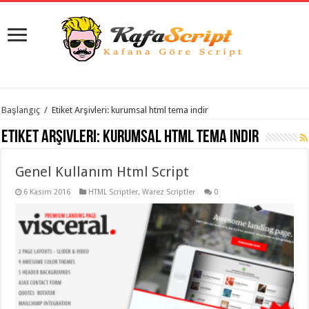
istanbul
Başlangıç
/
Etiket Arşivleri: kurumsal html tema indir
organizasyon
evden
Etiket Arşivleri:
kurumsal html tema indir
eve
taşımacılık
,
gaziantep
Genel Kullanım Html Script
organizasyon
,
gaziantep
evden
6 Kasım 2016
HTML Scriptler
,
Warez Scriptler
0
eve
taşımacılık
,
evden
eve
taşımacılık
,
gaziantep
evden
eve
taşımacılık
,
evden
eve