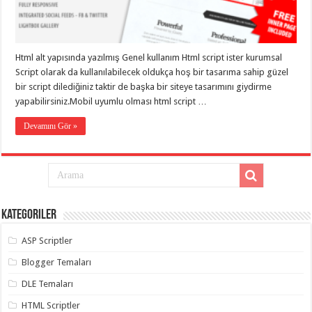
taşımacılık
,
gaziantep
evden
eve
taşımacılık
,
Html alt yapısında yazılmış Genel kullanım Html script ister kurumsal
gaziantep
evden
Script olarak da kullanılabilecek oldukça hoş bir tasarıma sahip güzel
eve
bir script dilediğiniz taktir de başka bir siteye tasarımını giydirme
taşımacılık
,
yapabilirsiniz.Mobil uyumlu olması html script …
gaziantep
evden
eve
Devamını Gör »
taşımacılık
,
gaziantep
evden
eve
taşımacılık
,
evden
eve
taşımacılık
,
Kategoriler
gaziantep
asansörlü
taşıma
,
ASP Scriptler
gaziantep
evden
Blogger Temaları
eve
taşımacılık
,
DLE Temaları
gaziantep
organizasyon
,
HTML Scriptler
gaziantep