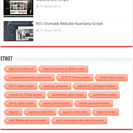
15 Kasım 2016
RSS Otomatik Website Hazırlama Scripti
15 Kasım 2016
Etiket
6gen kurumsal v3
6gen kurumsal v3 Şirket scripti
7 wordpress teması warez indir
2015 E Ticaret scripti
2016 haber scripti
2017 haber scripti
aaalogo programı
adamz v1.3 blogger teması
adamz v1.3 blog teması
addmefast clone scripti
addmefast scripti
adf.ly clone scripti
admin paneli scripti
admin paneli template
Agar-io
agar.io scripti indir
agar io clone indir
Agar io scripti
Aktif Bilişim whmcs temaları
açılır pencereler wp eklenti ücretsiz