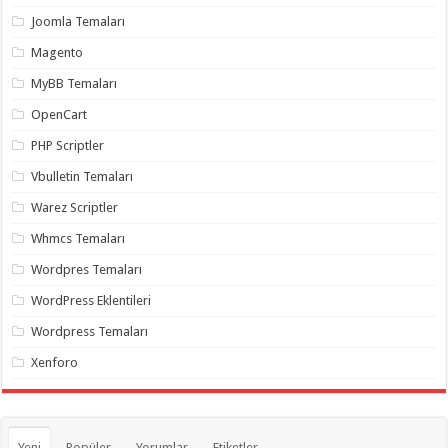
organizasyon
,
Joomla Temaları
gaziantep
organizasyon
,
Magento
gaziantep
organizasyon
,
MyBB Temaları
gaziantep
organizasyon
,
OpenCart
gaziantep
organizasyon
,
PHP Scriptler
gaziantep
palyaço
,
Vbulletin Temaları
twitter
takipçi
Warez Scriptler
hilesi
,
twitter
Whmcs Temaları
takipçi
hilesi
,
instagram
Wordpres Temaları
takipçi
hilesi
,
WordPress Eklentileri
Wordpress Temaları
Xenforo
Yeni
Popüler
Yorumlar
Etiketler