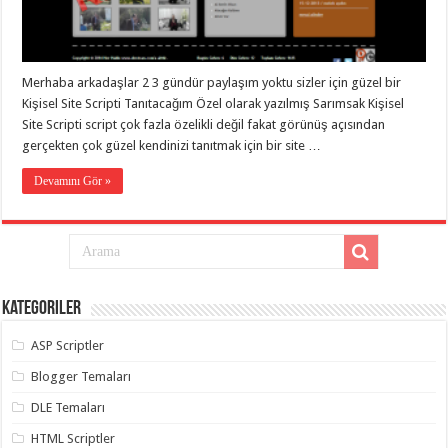
taşımacılık
,
gaziantep
evden
eve
taşımacılık
,
Merhaba arkadaşlar 2 3 gündür paylaşım yoktu sizler için güzel bir
gaziantep
evden
Kişisel Site Scripti Tanıtacağım Özel olarak yazılmış Sarımsak Kişisel
eve
Site Scripti script çok fazla özelikli değil fakat görünüş açısından
taşımacılık
,
gerçekten çok güzel kendinizi tanıtmak için bir site …
gaziantep
evden
eve
Devamını Gör »
taşımacılık
,
gaziantep
evden
eve
taşımacılık
,
evden
eve
taşımacılık
,
Kategoriler
gaziantep
asansörlü
taşıma
,
ASP Scriptler
gaziantep
evden
Blogger Temaları
eve
taşımacılık
,
DLE Temaları
gaziantep
organizasyon
,
HTML Scriptler
gaziantep