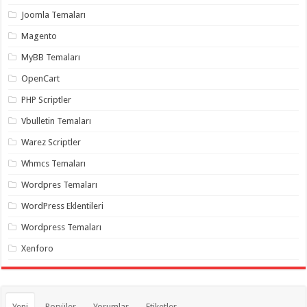
organizasyon
,
Joomla Temaları
gaziantep
organizasyon
,
Magento
gaziantep
organizasyon
,
MyBB Temaları
gaziantep
organizasyon
,
OpenCart
gaziantep
organizasyon
,
PHP Scriptler
gaziantep
palyaço
,
Vbulletin Temaları
twitter
takipçi
Warez Scriptler
hilesi
,
twitter
Whmcs Temaları
takipçi
hilesi
,
instagram
Wordpres Temaları
takipçi
hilesi
,
WordPress Eklentileri
Wordpress Temaları
Xenforo
Yeni
Popüler
Yorumlar
Etiketler