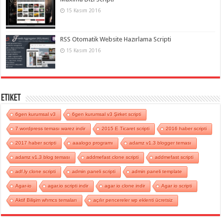
15 Kasım 2016
RSS Otomatik Website Hazırlama Scripti
15 Kasım 2016
Etiket
6gen kurumsal v3
6gen kurumsal v3 Şirket scripti
7 wordpress teması warez indir
2015 E Ticaret scripti
2016 haber scripti
2017 haber scripti
aaalogo programı
adamz v1.3 blogger teması
adamz v1.3 blog teması
addmefast clone scripti
addmefast scripti
adf.ly clone scripti
admin paneli scripti
admin paneli template
Agar-io
agar.io scripti indir
agar io clone indir
Agar io scripti
Aktif Bilişim whmcs temaları
açılır pencereler wp eklenti ücretsiz