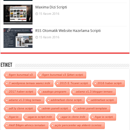
Maxima Dizi Scripti
15 Kasım 2016
RSS Otomatik Website Hazırlama Scripti
15 Kasım 2016
Etiket
6gen kurumsal v3
6gen kurumsal v3 Şirket scripti
7 wordpress teması warez indir
2015 E Ticaret scripti
2016 haber scripti
2017 haber scripti
aaalogo programı
adamz v1.3 blogger teması
adamz v1.3 blog teması
addmefast clone scripti
addmefast scripti
adf.ly clone scripti
admin paneli scripti
admin paneli template
Agar-io
agar.io scripti indir
agar io clone indir
Agar io scripti
Aktif Bilişim whmcs temaları
açılır pencereler wp eklenti ücretsiz