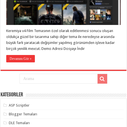
taşımacılık
,
gaziantep
evden
eve
taşımacılık
,
gaziantep
evden
Keremiya v4 Film Temasının özel olarak editlenmesi sonucu oluşan
eve
oldukça güzel bir tasarıma sahip diğer tema ile neredeyse arasında
taşımacılık
,
gaziantep
büyük fark yaratacak değişimler yapılmış görünümden işleve kadar
evden
birçok yenilik mevcut. Demo Adresi Dosyayı İndir
eve
taşımacılık
,
gaziantep
Devamını Gör »
evden
eve
taşımacılık
,
evden
eve
taşımacılık
,
gaziantep
asansörlü
Kategoriler
taşıma
,
gaziantep
ASP Scriptler
evden
eve
taşımacılık
,
Blogger Temaları
gaziantep
organizasyon
,
DLE Temaları
gaziantep