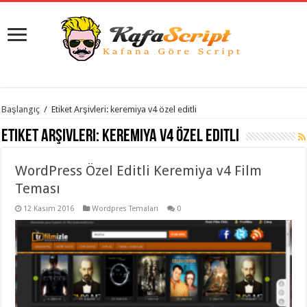
istanbul
Başlangıç
/
Etiket Arşivleri: keremiya v4 özel editli
organizasyon
evden
Etiket Arşivleri:
keremiya v4 özel editli
eve
taşımacılık
,
gaziantep
WordPress Özel Editli Keremiya v4 Film
organizasyon
,
gaziantep
Teması
evden
eve
12 Kasım 2016
Wordpres Temaları
0
taşımacılık
,
evden
eve
taşımacılık
,
gaziantep
evden
eve
taşımacılık
,
evden
eve