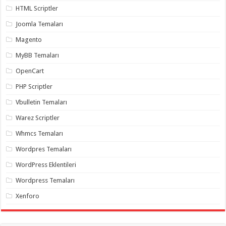
organizasyon
,
HTML Scriptler
gaziantep
organizasyon
,
Joomla Temaları
gaziantep
organizasyon
,
Magento
gaziantep
organizasyon
,
MyBB Temaları
gaziantep
organizasyon
,
OpenCart
gaziantep
palyaço
,
PHP Scriptler
twitter
takipçi
Vbulletin Temaları
hilesi
,
twitter
Warez Scriptler
takipçi
hilesi
,
Whmcs Temaları
instagram
takipçi
Wordpres Temaları
hilesi
,
WordPress Eklentileri
Wordpress Temaları
Xenforo