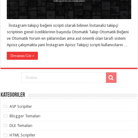
taşımacılık
,
gaziantep
evden
eve
taşımacılık
,
İnstagram takipçi beğeni scripti olarak bilinen İnstanaliz takipçi
gaziantep
evden
scriptinin genel özeliklerinin başında Otomatik Takip Otomatik Beğeni
eve
ve Otomatik Yorum en şıklarından ama asıl önemli olan tarafı sistem
taşımacılık
,
Apisiz çalışmakta yani İnstagram Apisiz Takipçi scripti kullanıcıların …
gaziantep
evden
eve
Devamını Gör »
taşımacılık
,
gaziantep
evden
eve
taşımacılık
,
evden
eve
taşımacılık
,
Kategoriler
gaziantep
asansörlü
taşıma
,
ASP Scriptler
gaziantep
evden
Blogger Temaları
eve
taşımacılık
,
DLE Temaları
gaziantep
organizasyon
,
HTML Scriptler
gaziantep