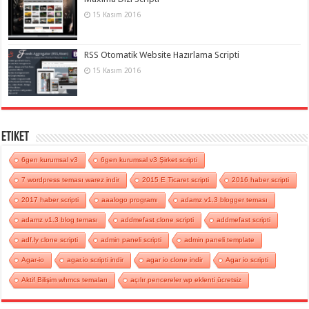
15 Kasım 2016
RSS Otomatik Website Hazırlama Scripti
15 Kasım 2016
Etiket
6gen kurumsal v3
6gen kurumsal v3 Şirket scripti
7 wordpress teması warez indir
2015 E Ticaret scripti
2016 haber scripti
2017 haber scripti
aaalogo programı
adamz v1.3 blogger teması
adamz v1.3 blog teması
addmefast clone scripti
addmefast scripti
adf.ly clone scripti
admin paneli scripti
admin paneli template
Agar-io
agar.io scripti indir
agar io clone indir
Agar io scripti
Aktif Bilişim whmcs temaları
açılır pencereler wp eklenti ücretsiz