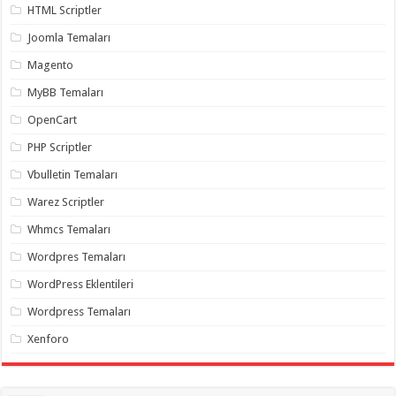
HTML Scriptler
organizasyon
,
gaziantep
Joomla Temaları
organizasyon
,
gaziantep
Magento
organizasyon
,
gaziantep
organizasyon
,
MyBB Temaları
gaziantep
organizasyon
,
OpenCart
gaziantep
palyaço
,
PHP Scriptler
twitter
takipçi
Vbulletin Temaları
hilesi
,
twitter
Warez Scriptler
takipçi
hilesi
,
Whmcs Temaları
instagram
takipçi
Wordpres Temaları
hilesi
,
WordPress Eklentileri
Wordpress Temaları
Xenforo