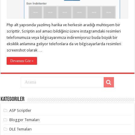
taşımacılık
,
gaziantep
evden
eve
taşımacılık
,
Php alt yapısında yazılmış harika ve herkesin aradığı muhteşem bir
gaziantep
evden
scripttir. Scriptin asıl amacı bildiğiniz üzere instagramdaki resimleri
eve
telefonumuza veya bilgisayarımıza indiremiyoruz buda büyük bir
taşımacılık
,
eksiklik anlamına geliyor telefonlara da ve bilgisayarlarda resimleri
gaziantep
evden
screenshot olarak …
eve
taşımacılık
,
Devamını Gör »
gaziantep
evden
eve
taşımacılık
,
evden
eve
taşımacılık
,
gaziantep
asansörlü
Kategoriler
taşıma
,
gaziantep
ASP Scriptler
evden
eve
Blogger Temaları
taşımacılık
,
gaziantep
DLE Temaları
organizasyon
,
gaziantep