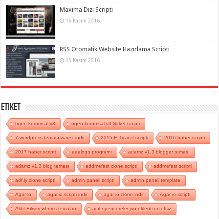
Maxima Dizi Scripti
15 Kasım 2016
RSS Otomatik Website Hazırlama Scripti
15 Kasım 2016
Etiket
6gen kurumsal v3
6gen kurumsal v3 Şirket scripti
7 wordpress teması warez indir
2015 E Ticaret scripti
2016 haber scripti
2017 haber scripti
aaalogo programı
adamz v1.3 blogger teması
adamz v1.3 blog teması
addmefast clone scripti
addmefast scripti
adf.ly clone scripti
admin paneli scripti
admin paneli template
Agar-io
agar.io scripti indir
agar io clone indir
Agar io scripti
Aktif Bilişim whmcs temaları
açılır pencereler wp eklenti ücretsiz