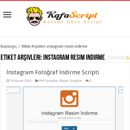
istanbul
Başlangıç
/
Etiket Arşivleri: instagram resim indirme
organizasyon
evden
Etiket Arşivleri:
instagram resim indirme
eve
taşımacılık
,
gaziantep
İnstagram Fotoğraf İndirme Scripti
organizasyon
,
gaziantep
evden
14 Kasım 2016
PHP Scriptler
,
Warez Scriptler
0
eve
taşımacılık
,
evden
eve
taşımacılık
,
gaziantep
evden
eve
taşımacılık
,
evden
eve