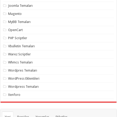
organizasyon
,
Joomla Temaları
gaziantep
organizasyon
,
Magento
gaziantep
organizasyon
,
MyBB Temaları
gaziantep
organizasyon
,
OpenCart
gaziantep
organizasyon
,
PHP Scriptler
gaziantep
palyaço
,
Vbulletin Temaları
twitter
takipçi
Warez Scriptler
hilesi
,
twitter
Whmcs Temaları
takipçi
hilesi
,
instagram
Wordpres Temaları
takipçi
hilesi
,
WordPress Eklentileri
Wordpress Temaları
Xenforo
Yeni
Popüler
Yorumlar
Etiketler