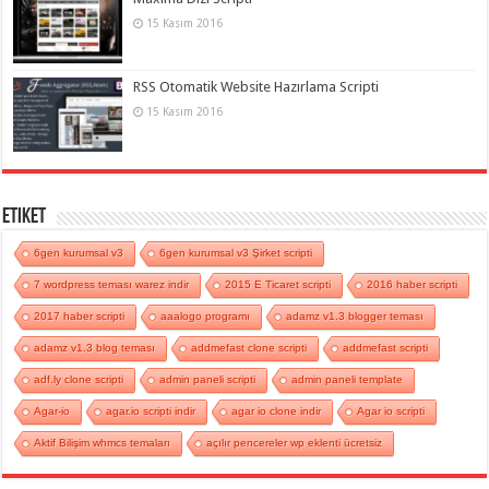
15 Kasım 2016
RSS Otomatik Website Hazırlama Scripti
15 Kasım 2016
Etiket
6gen kurumsal v3
6gen kurumsal v3 Şirket scripti
7 wordpress teması warez indir
2015 E Ticaret scripti
2016 haber scripti
2017 haber scripti
aaalogo programı
adamz v1.3 blogger teması
adamz v1.3 blog teması
addmefast clone scripti
addmefast scripti
adf.ly clone scripti
admin paneli scripti
admin paneli template
Agar-io
agar.io scripti indir
agar io clone indir
Agar io scripti
Aktif Bilişim whmcs temaları
açılır pencereler wp eklenti ücretsiz