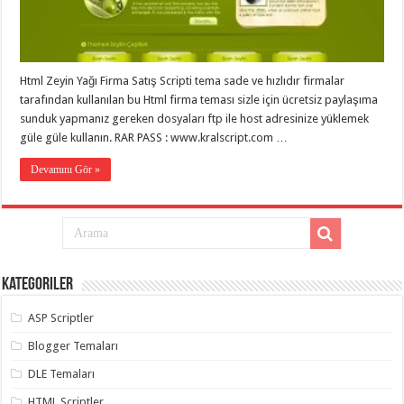
taşımacılık
,
gaziantep
evden
eve
taşımacılık
,
gaziantep
Html Zeyin Yağı Firma Satış Scripti tema sade ve hızlıdır firmalar
evden
tarafından kullanılan bu Html firma teması sizle için ücretsiz paylaşıma
eve
sunduk yapmanız gereken dosyaları ftp ile host adresinize yüklemek
taşımacılık
,
gaziantep
güle güle kullanın. RAR PASS : www.kralscript.com …
evden
eve
Devamını Gör »
taşımacılık
,
gaziantep
evden
eve
taşımacılık
,
evden
eve
taşımacılık
,
gaziantep
Kategoriler
asansörlü
taşıma
,
ASP Scriptler
gaziantep
evden
Blogger Temaları
eve
taşımacılık
,
DLE Temaları
gaziantep
organizasyon
,
HTML Scriptler
gaziantep