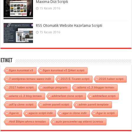
Maxima Dizi Scripti
15 Kasım 2016
RSS Otomatik Website Hazırlama Scripti
15 Kasım 2016
Etiket
6gen kurumsal v3
6gen kurumsal v3 Şirket scripti
7 wordpress teması warez indir
2015 E Ticaret scripti
2016 haber scripti
2017 haber scripti
aaalogo programı
adamz v1.3 blogger teması
adamz v1.3 blog teması
addmefast clone scripti
addmefast scripti
adf.ly clone scripti
admin paneli scripti
admin paneli template
Agar-io
agar.io scripti indir
agar io clone indir
Agar io scripti
Aktif Bilişim whmcs temaları
açılır pencereler wp eklenti ücretsiz