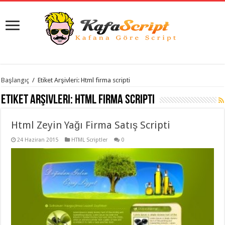
istanbul
Başlangıç
/
Etiket Arşivleri: Html firma scripti
organizasyon
evden
Etiket Arşivleri:
Html firma scripti
eve
taşımacılık
,
gaziantep
Html Zeyin Yağı Firma Satış Scripti
organizasyon
,
gaziantep
evden
24 Haziran 2015
HTML Scriptler
0
eve
taşımacılık
,
evden
eve
taşımacılık
,
gaziantep
evden
eve
taşımacılık
,
evden
eve