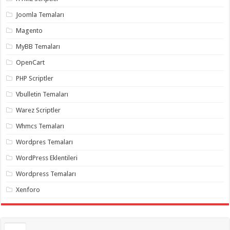
organizasyon
,
Joomla Temaları
gaziantep
organizasyon
,
gaziantep
Magento
organizasyon
,
gaziantep
MyBB Temaları
organizasyon
,
gaziantep
OpenCart
organizasyon
,
gaziantep
PHP Scriptler
palyaço
,
twitter
Vbulletin Temaları
takipçi
hilesi
,
Warez Scriptler
twitter
takipçi
Whmcs Temaları
hilesi
,
instagram
Wordpres Temaları
takipçi
hilesi
,
WordPress Eklentileri
Wordpress Temaları
Xenforo